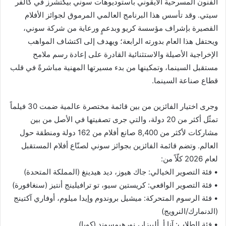
الفنون المسرحية الأيقوني باستوديوهات سوني بيكتشرز في كالفر
سيتي. وقد تأسس هذا البرنامج العالمي المرموق لجوائز الأفلام
القصيرة بإشراف مؤسسة كريو وبدعمٍ ورعاية من شركة سوني،
ويحتفل هذا العام بدورته الرابعة؛ ويهدف إلى اكتشاف المواهب
الإخراجية الأصيلة والاستثنائية القادرة على إعادة رسم ملامح
مستقبل السينما، وتمكينها من بدء مسيرتها المهنية مباشرةً في قلب
قطاع صناعة السينما.
وجرى اختيار الفائزين من بين قائمة مختصرة عالمية ضمت 30 فيلماً
تمثّل أكثر من 20 دولة، والتي جرى تصفيتها في الأصل من بين
مشاركات لأكثر من 8,400 صانع أفلام من 162 دولة ومنطقة حول
العالم. وتضم قائمة الفائزين بجوائز سوني لصنّاع أفلام المستقبل
لعام 2026 كلّاً من:
• فئة التصوير الخيالي: جاك هيوز، ديد هيدينغ (المملكة المتحدة)
• فئة التصوير الواقعي: كريستين سيو، تو ترافيلينج أنتيز (سنغافورة)
• فئة الرسوم المتحركة: ميشيل بروندوم وإيدا ميلوم، أوفاري آكتينج
(الدنمارك/النرويج)
• فئة الطلاب: آنا أ. ألبيزار، نورهيمسوند (كوبا)