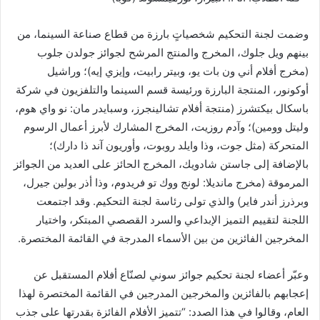
وضمت لجنة التحكيم شخصياتٍ بارزة من قطاع صناعة السينما، من
بينهم ويل جلوك، المخرج والمنتج المرشح لجوائز جولدن جلوب
(مخرج أفلام أني ون بات يو، وبيتر رابيت، وإيزي إيه)؛ وراشيل
أوكونور، المنتجة البارزة ورئيسة قسم السينما والتلفزيون في شركة
باسكال بيكتشرز (منتجة أفلام تشالينجرز، وسبايدر مان: نو واي هوم،
وليتل وومين)؛ وآدم روزيت، المخرج المشارك لأبرز أعمال الرسوم
المتحركة (مثل جوت، وذا وايلد روبوت، وأوريون آند ذا دارك)؛
بالإضافة إلى جاستن شادويك، المخرج الحائز على العديد من الجوائز
المرموقة (مخرج مانديلا: لونج ووك تو فريدوم، وذا أذر بولين جيرل،
وبرذرز أندر فاير) والذي تولى رئاسة لجنة التحكيم. وقد اجتمعت
اللجنة لتقييم التميز الإبداعي والسرد القصصي المبتكر، واختيار
المخرجين الفائزين من بين الأسماء المدرجة في القائمة المختصرة.
وعبّر أعضاء لجنة تحكيم جوائز سوني لصنّاع أفلام المستقبل عن
إعجابهم بالفائزين والمخرجين المدرجين في القائمة المختصرة لهذا
العام، وقالوا في هذا الصدد: “تتميز الأفلام الفائزة بقدرتها على جذب