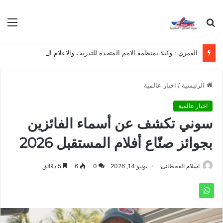
بحث
الق
عن
العمري : وكيلا بمنظمة الامم المتحدة للتدريب والاعلام ال UN MTC بالمملكة ودول الخليج العربي
الرئيسية
/
اخبار عالمية
اخبار عالمية
سوني تكشف عن أسماء الفائزين
بجوائز صنّاع أفلام المستقبل 2026
اسلام القحطانى
يونيو 14, 2026
0
6
5 دقائق