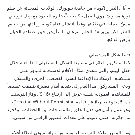
• آنا أ. ألبيزار (كوبا)، من جامعة نيويورك، الولايات المتحدة، عن فيلم
نورهيمسوند: يروي العمل حكاية حبٍّ عابرة للحدود مع رجل نرويجي
مسنّ، حملت في طيّاتها وعداً بانتشال فتاة كوبية ووالدتها من جحيم
الفقر. لكن بريق هذا الحلم سرعان ما بدأ يخبو حين اصطدم الخيال
بأرض الواقع.
فئة الشكل المستقبلي
كما تم تكريم الفائز في مسابقة الشكل المستقبلي لهذا العام خلال
حفل اليوم، والتي تتحدى صنّاع الأفلام للاستجابة لموجز تقني
يستكشف الإمكانات الإبداعية للسرد القصصي الجريء والمبتكر.
ودُعي المشاركون هذا العام إلى تقديم أفلام قصيرة صُممت خصيصاً
للمشاهدة العمودية بنسبة عرض إلى ارتفاع (9:16). وفاز إينوسنت
ياما لاميدو (نيجيريا) عن فيلمه Creating Without Permission،
وهو عمل يتأمل في فعل الخلق و«المساحات بين اللحظات». وكجزء
من جائزته، حصل لاميدو على معدات التصوير الرقمي من سوني.
ومن المقرر إطلاق النسخة الخامسة من جوائز سوني لصنّاع أفلام