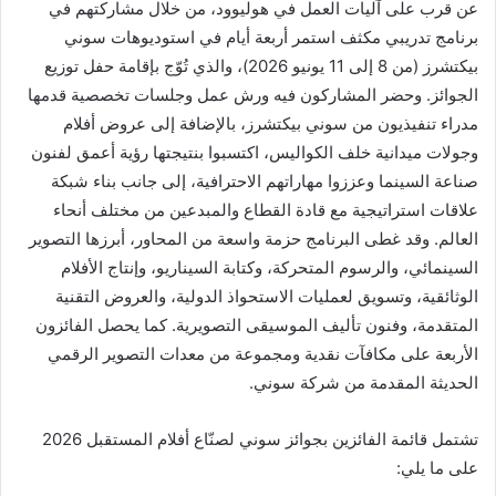
عن قرب على آليات العمل في هوليوود، من خلال مشاركتهم في
برنامج تدريبي مكثف استمر أربعة أيام في استوديوهات سوني
بيكتشرز (من 8 إلى 11 يونيو 2026)، والذي تُوّج بإقامة حفل توزيع
الجوائز. وحضر المشاركون فيه ورش عمل وجلسات تخصصية قدمها
مدراء تنفيذيون من سوني بيكتشرز، بالإضافة إلى عروض أفلام
وجولات ميدانية خلف الكواليس، اكتسبوا بنتيجتها رؤية أعمق لفنون
صناعة السينما وعززوا مهاراتهم الاحترافية، إلى جانب بناء شبكة
علاقات استراتيجية مع قادة القطاع والمبدعين من مختلف أنحاء
العالم. وقد غطى البرنامج حزمة واسعة من المحاور، أبرزها التصوير
السينمائي، والرسوم المتحركة، وكتابة السيناريو، وإنتاج الأفلام
الوثائقية، وتسويق لعمليات الاستحواذ الدولية، والعروض التقنية
المتقدمة، وفنون تأليف الموسيقى التصويرية. كما يحصل الفائزون
الأربعة على مكافآت نقدية ومجموعة من معدات التصوير الرقمي
الحديثة المقدمة من شركة سوني.
تشتمل قائمة الفائزين بجوائز سوني لصنّاع أفلام المستقبل 2026
على ما يلي: