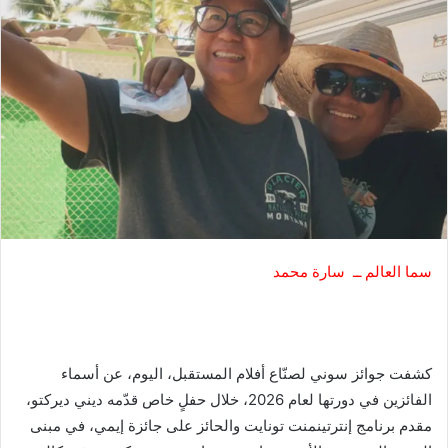
سما العالم ــ سارة محمد
كشفت جوائز سوني لصنّاع أفلام المستقبل، اليوم، عن أسماء
الفائزين في دورتها لعام 2026، خلال حفلٍ خاص قدّمه ديني ديركتو،
مقدم برنامج إنترتينمنت تونايت والحائز على جائزة إيمي، في مبنى