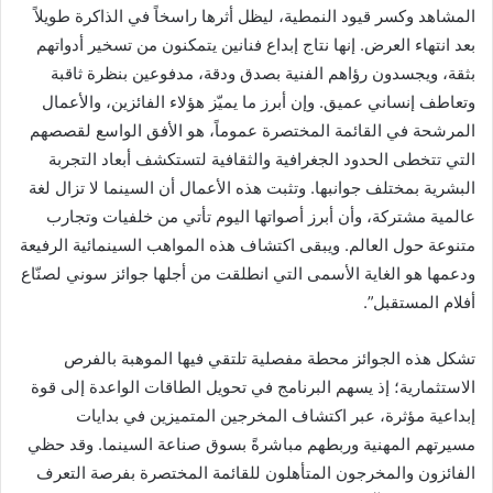
المشاهد وكسر قيود النمطية، ليظل أثرها راسخاً في الذاكرة طويلاً
بعد انتهاء العرض. إنها نتاج إبداع فنانين يتمكنون من تسخير أدواتهم
بثقة، ويجسدون رؤاهم الفنية بصدق ودقة، مدفوعين بنظرة ثاقبة
وتعاطف إنساني عميق. وإن أبرز ما يميّز هؤلاء الفائزين، والأعمال
المرشحة في القائمة المختصرة عموماً، هو الأفق الواسع لقصصهم
التي تتخطى الحدود الجغرافية والثقافية لتستكشف أبعاد التجربة
البشرية بمختلف جوانبها. وتثبت هذه الأعمال أن السينما لا تزال لغة
عالمية مشتركة، وأن أبرز أصواتها اليوم تأتي من خلفيات وتجارب
متنوعة حول العالم. ويبقى اكتشاف هذه المواهب السينمائية الرفيعة
ودعمها هو الغاية الأسمى التي انطلقت من أجلها جوائز سوني لصنّاع
أفلام المستقبل”.
تشكل هذه الجوائز محطة مفصلية تلتقي فيها الموهبة بالفرص
الاستثمارية؛ إذ يسهم البرنامج في تحويل الطاقات الواعدة إلى قوة
إبداعية مؤثرة، عبر اكتشاف المخرجين المتميزين في بدايات
مسيرتهم المهنية وربطهم مباشرةً بسوق صناعة السينما. وقد حظي
الفائزون والمخرجون المتأهلون للقائمة المختصرة بفرصة التعرف