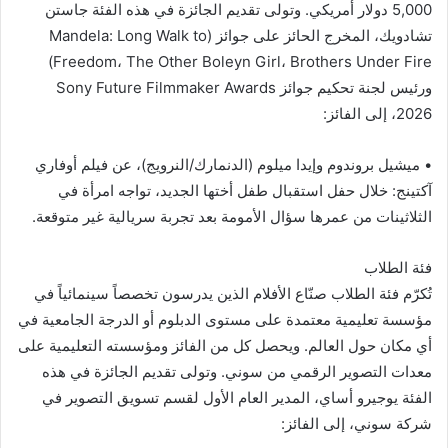
5,000 دولار أمريكي. وتولى تقديم الجائزة في هذه الفئة جاستن
تشادويك، المخرج الحائز على جوائز (Mandela: Long Walk to
Freedom، The Other Boleyn Girl، Brothers Under Fire)
ورئيس لجنة تحكيم جوائز Sony Future Filmmaker Awards
2026، إلى الفائز:
• ميشيل بروندوم وإيدا ميلوم (الدنمارك/النرويج)، عن فيلم أوفاري
آكتينج: خلال حفل استقبال طفل أختها الجديد، تواجه امرأة في
الثلاثينات من عمرها سؤال الأمومة بعد تجربة سريالية غير متوقعة.
فئة الطلاب
تُكرّم فئة الطلاب صنّاع الأفلام الذين يدرسون تخصصاً سينمائياً في
مؤسسة تعليمية معتمدة على مستوى الدبلوم أو الدرجة الجامعية في
أي مكان حول العالم. ويحصل كل من الفائز ومؤسسته التعليمية على
معدات التصوير الرقمي من سوني. وتولى تقديم الجائزة في هذه
الفئة يوجيرو أساي، المدير العام الأول لقسم تسويق التصوير في
شركة سوني، إلى الفائز: