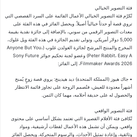
فئة التصوير الخيالي
تُكرّم فئة التصوير الخيالي الأعمال القائمة على السرد القصصي التي
تروي قصة أو حدثاً خيالياً أصيلاً. ويحصل الفائز في هذه الفئة على
معدات التصوير الرقمي من سوني، بالإضافة إلى جائزة نقدية بقيمة
5,000 دولار أمريكي. وتولى تقديم الجائزة في هذه الفئة ويل غلوك،
المخرج والمنتج المرشح لجائزة الغولدن غلوب (Anyone But You،
Peter Rabbit، Easy A) وعضو لجنة تحكيم جوائز Sony Future
Filmmaker Awards 2026، إلى الفائز:
• جاك هيوز (المملكة المتحدة) ديد هيدينج: يروي قصة زوجٍ يُمنح
أشهراً معدودة للعيش، فتُصمم الزوجة على تجاوز قائمة الانتظار
والحصول له على حديقة أحلامه، مهما كان الثمن.
فئة التصوير الواقعي
تُكافئ فئة الأفلام القصيرة التي تعتمد بشكل أساسي على محتوى
واقعي. ويمكن أن تشمل هذه الأعمال لقطات أرشيفية، ومواد
وثائقية، وإعادة تمثيل الأحداث، والرسوم المتحركة. ويحصل الفائز