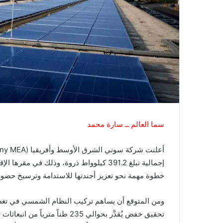
سما العالم ــ سارة محمد
إجمالية تبلغ 391.2 كيلوواط ذروة، وذلك في
خطوة مهمة نحو تعزيز أجندتها للاستدامة وترسيخ حضورها
تحقيق خفض يُقدَّر بحوالي 235 طن