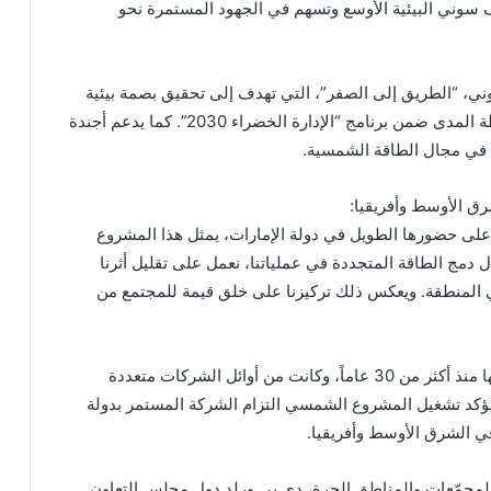
لمبادرة أهداف سوني البيئية الأوسع وتسهم في الجهود المستمرة نحو
ني، “الطريق إلى الصفر”، التي تهدف إلى تحقيق بصمة بيئية
صفرية بحلول عام 2050، بالإضافة إلى أهدافها متوسطة المدى ضمن برنامج “الإدارة الخضراء 2030”. كما يدعم أجندة
رة في مجال الطاقة الشمسية.
على حضورها الطويل في دولة الإمارات، يمثل هذا المشروع
 دمج الطاقة المتجددة في عملياتنا، نعمل على تقليل أثرنا
د في المنطقة. ويعكس ذلك تركيزنا على خلق قيمة للمجتمع من
وتتخذ سوني الشرق الأوسط وأفريقيا من جافزا مقراً لها منذ أكثر من 30 عاماً، وكانت من أوائل الشركات متعددة
ؤكد تشغيل المشروع الشمسي التزام الشركة المستمر بدولة
في الشرق الأوسط وأفريقيا.
 المجمّعات والمناطق الحرة، دي بي ورلد دول مجلس التعاون