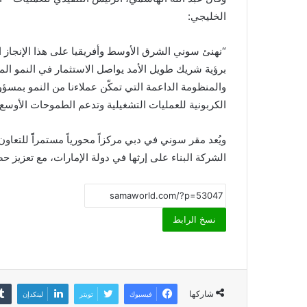
الخليجي:
“نهنئ سوني الشرق الأوسط وأفريقيا على هذا الإنجاز ا
برؤية شريك طويل الأمد يواصل الاستثمار في النمو المس
والمنظومة الداعمة التي تمكّن عملاءنا من النمو بمسؤ
الكربونية للعمليات التشغيلية وتدعم الطموحات الأوسع 
ويُعد مقر سوني في دبي مركزاً محورياً مستمراًً للتعاو
الشركة البناء على إرثها في دولة الإمارات، مع تعزيز 
نسخ الرابط
شاركها
فيسبوك
تويتر
لينكدإن