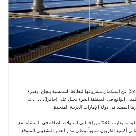
أعلنت شركة سوني الشرق الأوسط وأفريقيا (Sony MEA) عن استكمال مشروعها للطاقة الشمسية بنجاح، بقدرة
 مقرها الإقليمي الواقع في المنطقة الحرة بجبل علي (جافزا)، دبي، في
 الممتد في دولة الإمارات العربية المتحدة.
ومن المتوقع أن يساهم تركيب النظام الشمسي في تغطية ما يقارب 40% من إجمالي استهلاك الطاقة في المنشأة، مع
اً مترياً من انبعاثات ثاني أكسيد الكربون سنوياً. وعلى مدار العمر التشغيلي المتوقع