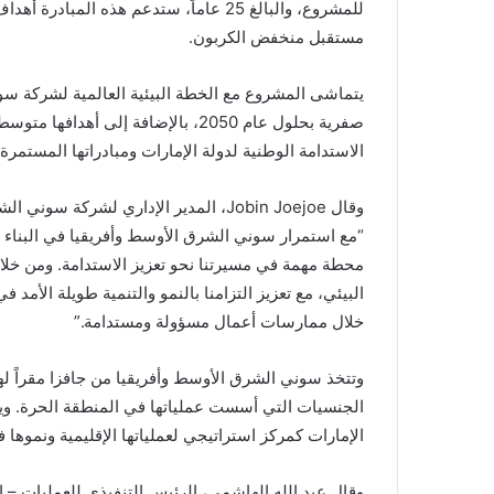
للمشروع، والبالغ 25 عاماً، ستدعم هذه ا
مستقبل منخفض الكربون.
يتماشى المشروع مع الخطة البيئية العالمية لشركة سو
الاستدامة الوطنية لدولة الإمارات ومبادراتها المستم
وقال Jobin Joejoe، المدير الإداري لشركة سوني الشرق الأوسط وأفريقيا:
“مع استمرار سوني الشرق الأوسط وأفريقيا في البناء 
محطة مهمة في مسيرتنا نحو تعزيز الاستدامة. ومن خلال
البيئي، مع تعزيز التزامنا بالنمو والتنمية طويلة الأم
خلال ممارسات أعمال مسؤولة ومستدامة.”
الجنسيات التي أسست عملياتها في المنطقة الحرة. وي
الإمارات كمركز استراتيجي لعملياتها الإقليمية ونموها 
وقال عبد الله الهاشمي، الرئيس التنفيذي للعمليات –