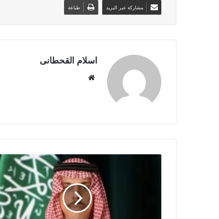
مشاركة عبر البريد
طباعة
اسلام القحطانى
م
و
ق
ع
ا
ل
و
ي
ب