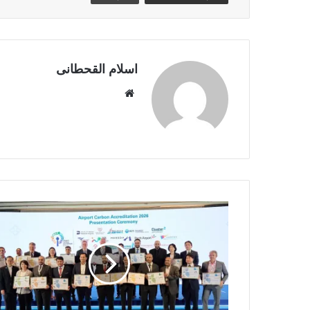
اسلام القحطانى
م
و
ق
ع
ا
ل
و
ي
ب