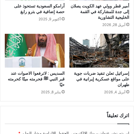
أمير قطر وولي عهد الكويت يصلان
أرامكو السعودية تستحوذ على
إلى جدة للمشاركة في القمة
حصة إضافية في بترو رابغ
الخليجية التشاورية
أكتوبر 9, 2025
أبريل 28, 2026
إسرائيل تعلن تنفيذ ضربات جوية
السديس : لاترفعوا الاصوات عند
على مواقع عسكرية إيرانية في
قبر النبي ﷺ فحرمته ميتًا كحرمته
طهران
حيًا
أبريل 4, 2026
يناير 8, 2025
اترك تعليقاً
لن يتم نشر عنوان بريدك الإلكتروني.
الحقول الإلزامية مشار إليها بـ
*