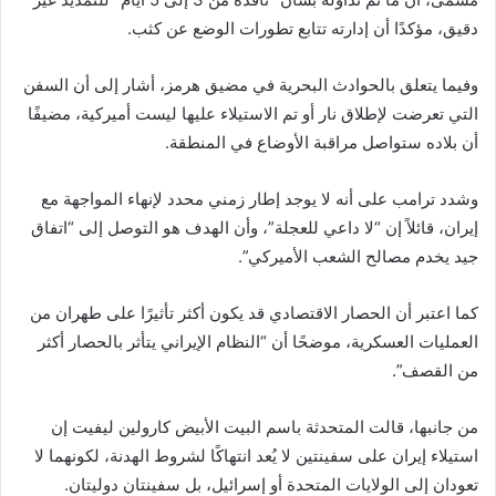
دقيق، مؤكدًا أن إدارته تتابع تطورات الوضع عن كثب.
وفيما يتعلق بالحوادث البحرية في مضيق هرمز، أشار إلى أن السفن
التي تعرضت لإطلاق نار أو تم الاستيلاء عليها ليست أميركية، مضيفًا
أن بلاده ستواصل مراقبة الأوضاع في المنطقة.
وشدد ترامب على أنه لا يوجد إطار زمني محدد لإنهاء المواجهة مع
إيران، قائلاً إن “لا داعي للعجلة”، وأن الهدف هو التوصل إلى “اتفاق
جيد يخدم مصالح الشعب الأميركي”.
كما اعتبر أن الحصار الاقتصادي قد يكون أكثر تأثيرًا على طهران من
العمليات العسكرية، موضحًا أن “النظام الإيراني يتأثر بالحصار أكثر
من القصف”.
من جانبها، قالت المتحدثة باسم البيت الأبيض
كارولين ليفيت
إن
استيلاء إيران على سفينتين لا يُعد انتهاكًا لشروط الهدنة، لكونهما لا
تعودان إلى الولايات المتحدة أو إسرائيل، بل سفينتان دوليتان.