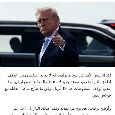
أكد الرئيس الأميركي
دونالد ترامب
أنه لا يوجد “ضغط زمني” لوقف
إطلاق النار أو تحديد موعد جديد لاستئناف المحادثات مع
إيران
، وذلك
عقب توقف المفاوضات في 12 أبريل، وفق ما صرّح به في مقابلة مع
فوكس نيوز
.
وأوضح ترامب، بعد يوم من تمديد وقف إطلاق النار إلى أجل غير
مسمى، أن ما تم تداوله بشأن “نافذة من 3 إلى 5 أيام” للتمديد غير