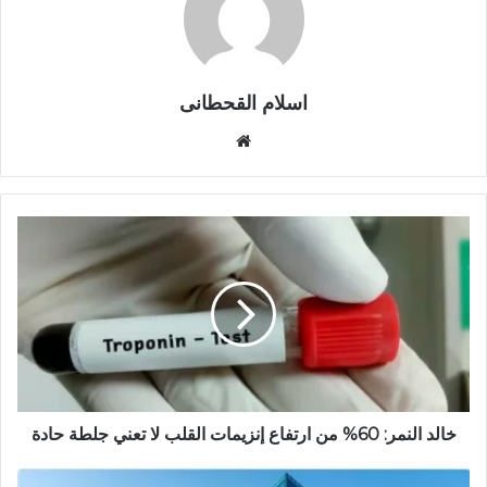
اسلام القحطانى
م
و
ق
ع
ا
ل
و
ي
ب
خالد النمر: 60% من ارتفاع إنزيمات القلب لا تعني جلطة حادة