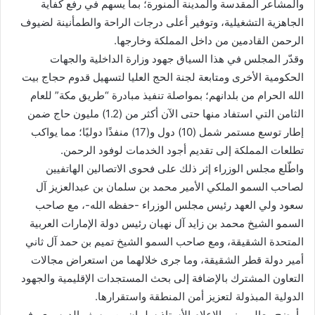
والمشاعر المقدسة والمدينة المنورة؛ بما يسهم في رفع كفاية
الجاهزية التشغيلية، وتوفير أعلى درجات الراحة والطمأنينة لضيوف
الرحمن القادمين من داخل المملكة وخارجها.
وقدّر المجلس في هذا السياق جهود وزارة الداخلية والجهات
الحكومية الأخرى ومتابعة لجنة الحج العليا لتسهيل قدوم حجاج بيت
الله الحرام من بلدانهم؛ بمواصلة تنفيذ مبادرة “طريق مكة” للعام
الثامن التي استفاد منها حتى الآن أكثر من (1.2) مليون حاج ضمن
إطار توسع مستمر شمل (10) دول و(17) منفذًا دوليًا؛ مما يواكب
تطلعات المملكة إلى تقديم أجود الخدمات لوفود الرحمن.
واطّلع مجلس الوزراء إثر ذلك على فحوى الاتصالين الهاتفيين
لصاحب السمو الملكي الأمير محمد بن سلمان بن عبدالعزيز آل
سعود ولي العهد رئيس مجلس الوزراء -حفظه الله-، مع صاحب
السمو الشيخ محمد بن زايد آل نهيان رئيس دولة الإمارات العربية
المتحدة الشقيقة، ومع صاحب السمو الشيخ تميم بن حمد آل ثاني
أمير دولة قطر الشقيقة، وما جرى خلالهما من استعراض مجالات
التعاون المشترك بالإضافة إلى بحث المستجدات الإقليمية والجهود
الدولية المبذولة لتعزيز أمن المنطقة واستقرارها.
وأوضح معالي وزير الإعلام الأستاذ سلمان بن يوسف الدوسري، في