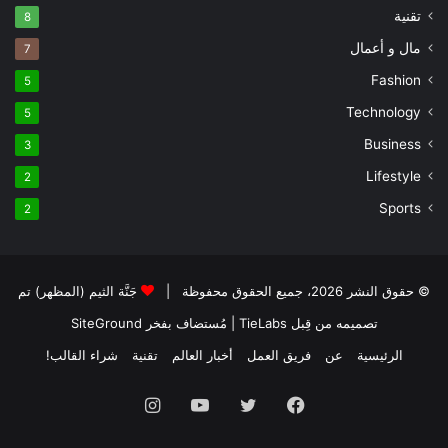
تقنية
8
مال و أعمال
7
Fashion
5
Technology
5
Business
3
Lifestyle
2
Sports
2
© حقوق النشر 2026، جميع الحقوق محفوظة |
جَنَّة الثيم (المظهر) تم
تصميمه من قِبل TieLabs
| مُستضاف بفخر
SiteGround
الرئيسية
عن
فريق العمل
أخبار العالم
تقنية
شراء القالب!
فيسبوك
تويتر
يوتيوب
انستقرام