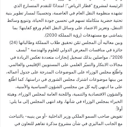
الرئيسة لمشروع “قطار الرياض”؛ امتدادًا للتقدم المتسارع الذي
تشهده منظومة النقل العام في العاصمة، وتجسيدًا لمسار تطوير بنية
تحتية حضرية متكاملة تسهم في تحسين جودة الحياة، وتنويع وسائط
التنقل، وتعزيز الاعتماد على وسائل النقل العام ورفع كفايتها؛ بما
يتماشى مع مستهدفات (رؤية المملكة 2030).
وبين معاليه أن المجلس ثمّن تحقيق طلاب المملكة وطالباتها (24)
جائزة في منافسات المعرض الدولي للعلوم والهندسة ” آيسف
2026″، مواصلين بذلك تسجيل إنجازات متعددة تعكس الريادة في
مجالات الابتكار والتميّز العلمي على المستويين الإقليمي والعالمي.
واطّلع مجلس الوزراء على الموضوعات المدرجة على جدول أعماله،
من بينها موضوعات اشترك مجلس الشورى في دراستها، كما اطّلع
على ما انـتهى إليه كل من مجلسي الشؤون السياسية والأمنية،
والشؤون الاقتصادية والتنمية، واللجنة العامة لمجلس الوزراء، وهيئة
الخبراء بمجلس الوزراء في شأنها، وقد انتهى المجلس إلى ما يلي:
أولاً:
تفويض صاحب السمو الملكي وزير الداخلية -أو من ينيبه- بالتباحث
مع الجانب الماليزي في شأن مشروع مذكرة تفاهم للتعاون في