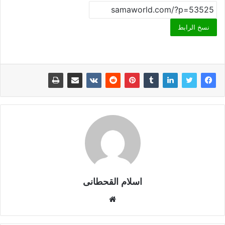
نسخ الرابط
اسلام القحطانى
م
و
ق