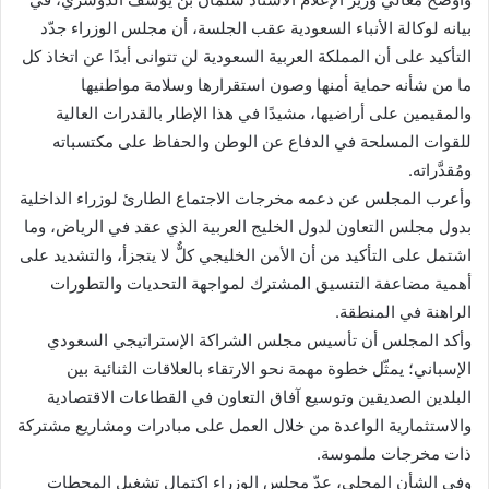
بيانه لوكالة الأنباء السعودية عقب الجلسة، أن مجلس الوزراء جدّد
التأكيد على أن المملكة العربية السعودية لن تتوانى أبدًا عن اتخاذ كل
ما من شأنه حماية أمنها وصون استقرارها وسلامة مواطنيها
والمقيمين على أراضيها، مشيدًا في هذا الإطار بالقدرات العالية
للقوات المسلحة في الدفاع عن الوطن والحفاظ على مكتسباته
ومُقدَّراته.
وأعرب المجلس عن دعمه مخرجات الاجتماع الطارئ لوزراء الداخلية
بدول مجلس التعاون لدول الخليج العربية الذي عقد في الرياض، وما
اشتمل على التأكيد من أن الأمن الخليجي كلٌّ لا يتجزأ، والتشديد على
أهمية مضاعفة التنسيق المشترك لمواجهة التحديات والتطورات
الراهنة في المنطقة.
وأكد المجلس أن تأسيس مجلس الشراكة الإستراتيجي السعودي
الإسباني؛ يمثّل خطوة مهمة نحو الارتقاء بالعلاقات الثنائية بين
البلدين الصديقين وتوسيع آفاق التعاون في القطاعات الاقتصادية
والاستثمارية الواعدة من خلال العمل على مبادرات ومشاريع مشتركة
ذات مخرجات ملموسة.
وفي الشأن المحلي، عدّ مجلس الوزراء اكتمال تشغيل المحطات