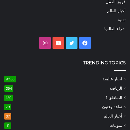
فريق العمل
أخبار العالم
تقنية
شراء القالب!
فيسبوك
تويتر
يوتيوب
انستقرام
TRENDING TOPICS
اخبار عالمية
9٬105
الرياضة
354
المناطق 1
120
ثقافة وفنون
73
أخبار العالم
37
منوعات
11