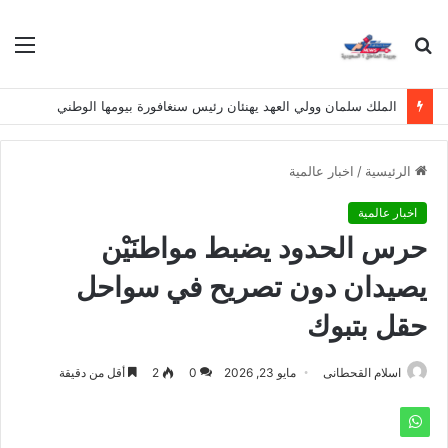
بحث
الق
عن
الملك سلمان وولي العهد يهنئان رئيس سنغافورة بيومها الوطني
الرئيسية
/
اخبار عالمية
اخبار عالمية
حرس الحدود يضبط مواطنَيْن
يصيدان دون تصريح في سواحل
حقل بتبوك
اسلام القحطانى
مايو 23, 2026
0
2
أقل من دقيقة