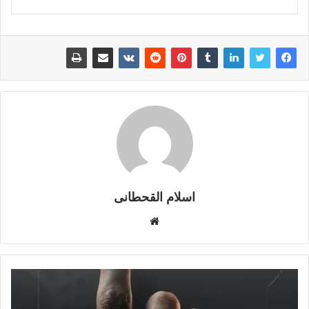
اسلام القحطانى
م
و
ق
ع
ا
ل