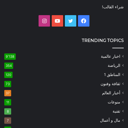
شراء القالب!
فيسبوك
تويتر
يوتيوب
انستقرام
TRENDING TOPICS
اخبار عالمية
9٬138
الرياضة
354
المناطق 1
120
ثقافة وفنون
73
أخبار العالم
37
منوعات
11
تقنية
8
مال و أعمال
7