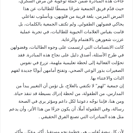
جاءت هذه المبادرة ضمن حملة توعوية عن مرض السكري،
حيث قدّم فريق الجمعية شرحًا مبسطًا للطالبات عن هذا
المرض المزمن، بلغة قريبة من قلوبهن، وبأسلوب تفاعلي
يحاكي فضولهن الطفولي. ولم تكتف الجمعية بالكلمات، بل
قامت بقياس العلامات الحيوية للطالبات، في تجربة عملية
عززت شعورهن بالاهتمام والرعاية.
كانت الابتسامات التي ارتسمت على وجوه الطالبات، وفضولهن
في طرح الأسئلة، أصدق دليل على نجاح هذه المبادرة. فقد
تحوّلت الفعالية إلى لحظة تعليمية ملهمة، تزرع في نفوس
الصغيرات بذور الوعي الصحي، وتفتح أمامهن أبوابًا جديدة لفهم
الذات والاعتناء بها.
إن جمعية “لهم” لا تكتفي بالعلاج، بل تؤمن أن التغيير يبدأ من
المدارس، من الطفولة، من لحظة إدراك بسيطة قد تنقذ حياة.
ومن هنا، فإننا نوجّه دعوتنا لكل داعم ومؤثر يرى في الصحة
رسالة، وفي الطفولة أملًا، أن يكون جزءًا من هذا الأثر، وأن يدعم
مثل هذه المبادرات التي تصنع الفرق الحقيقي .
لأن كل نبضة تُقاس، هي خطوة نحو مستقبل أكثر وعيًا… وأكثر