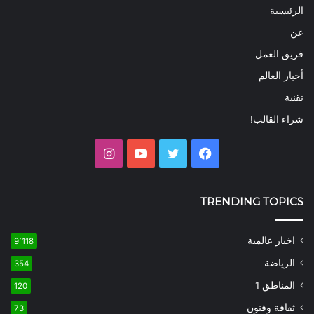
الرئيسية
عن
فريق العمل
أخبار العالم
تقنية
شراء القالب!
فيسبوك
تويتر
يوتيوب
انستقرام
TRENDING TOPICS
اخبار عالمية
9٬118
الرياضة
354
المناطق 1
120
ثقافة وفنون
73