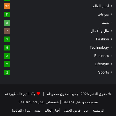
أخبار العالم
37
منوعات
11
تقنية
8
مال و أعمال
7
Fashion
5
Technology
5
Business
3
Lifestyle
2
Sports
2
© حقوق النشر 2026، جميع الحقوق محفوظة |
جَنَّة الثيم (المظهر) تم
تصميمه من قِبل TieLabs
| مُستضاف بفخر
SiteGround
الرئيسية
عن
فريق العمل
أخبار العالم
تقنية
شراء القالب!