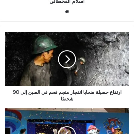
اسلام القحطانى
م
و
ق
ع
ا
ل
و
ي
ب
ارتفاع حصيلة ضحايا انفجار منجم فحم في الصين إلى 90
شخصًا