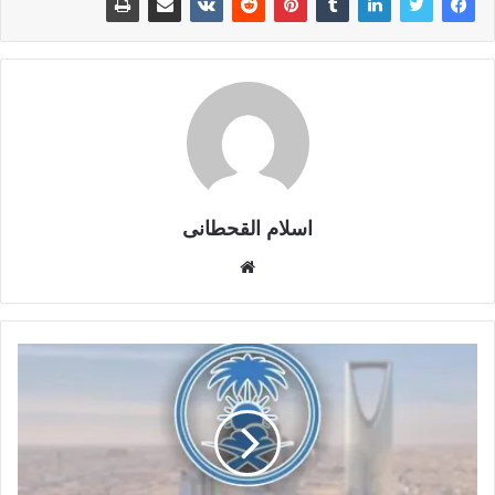
اسلام القحطانى
م
و
ق
ع
ا
ل
و
ي
ب