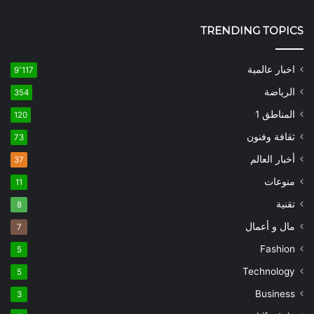
TRENDING TOPICS
اخبار عالمية
9٬117
الرياضة
354
المناطق 1
120
ثقافة وفنون
73
أخبار العالم
37
منوعات
11
تقنية
8
مال و أعمال
7
Fashion
5
Technology
5
Business
3