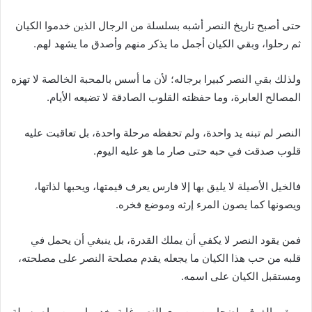
حتى أصبح تاريخ النصر أشبه بسلسلة من الرجال الذين خدموا الكيان
ثم رحلوا، وبقي الكيان أجمل ما يذكر منهم وأصدق ما يشهد لهم.
ولذلك بقي النصر كبيرا برجاله؛ لأن ما أسس بالمحبة الخالصة لا تهزه
المصالح العابرة، وما حفظته القلوب الصادقة لا تضيعه الأيام.
النصر لم تبنه يد واحدة، ولم تحفظه مرحلة واحدة، بل تعاقبت عليه
قلوب صدقت في حبه حتى صار ما هو عليه اليوم.
فالخيل الأصيلة لا يليق بها إلا فارس يعرف قيمتها، ويحبها لذاتها،
ويصونها كما يصون المرء إرثه وموضع فخره.
فمن يقود النصر لا يكفي أن يملك القدرة، بل ينبغي أن يحمل في
قلبه من حب هذا الكيان ما يجعله يقدم مصلحة النصر على مصلحته،
ومستقبل الكيان على اسمه.
ويبقى الفرق واضحا بين من يرى النصر غاية يخدمها، ومن يراه وسيلة