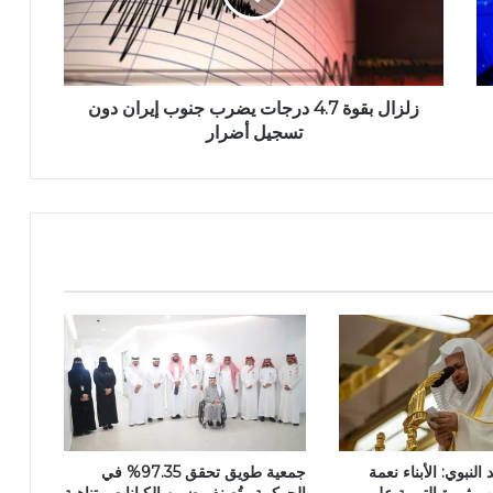
زلزال بقوة 4.7 درجات يضرب جنوب إيران دون
تسجيل أضرار
نبوي: الأبناء نعمة
جمعية طويق تحقق 97.35% في
هم ثمرة التربية على
الحوكمة وتُصنف ضمن الكيانات متناهية