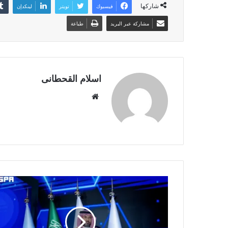
شاركها
فيسبوك
تويتر
لينكدإن
مشاركة عبر البريد
طباعة
اسلام القحطانى
م
و
ق
ع
ا
ل
و
ي
ب