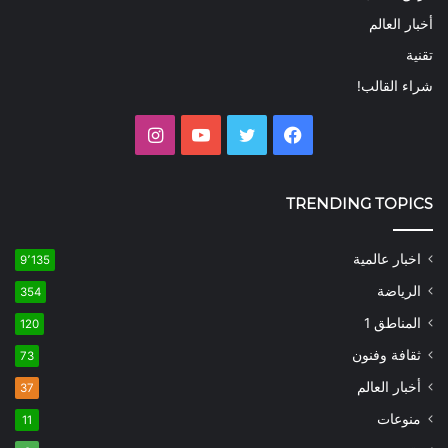
أخبار العالم
تقنية
شراء القالب!
فيسبوك
تويتر
يوتيوب
انستقرام
TRENDING TOPICS
اخبار عالمية
9٬135
الرياضة
354
المناطق 1
120
ثقافة وفنون
73
أخبار العالم
37
منوعات
11