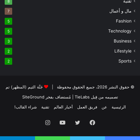
تقنية
8
مال و أعمال
7
Fashion
5
Technology
5
Business
3
Lifestyle
2
Sports
2
© حقوق النشر 2026، جميع الحقوق محفوظة |
جَنَّة الثيم (المظهر) تم
تصميمه من قِبل TieLabs
| مُستضاف بفخر
SiteGround
الرئيسية
عن
فريق العمل
أخبار العالم
تقنية
شراء القالب!
فيسبوك
تويتر
يوتيوب
انستقرام