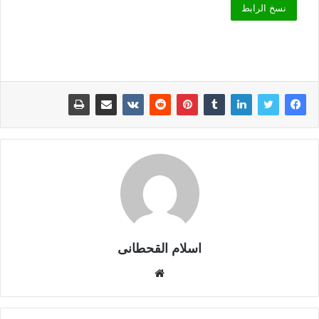
نسخ الرابط
اسلام القحطانى
م
و
ق