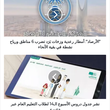
ل
و
ي
ب
"الأرصاد": أمطار رعدية وزخات بَرَد تضرب 6 مناطق ورياح
نشطة في بقية الأنحاء
نشر جدول دروس الأسبوع الـ14 لطلاب التعليم العام عبر
«عين»