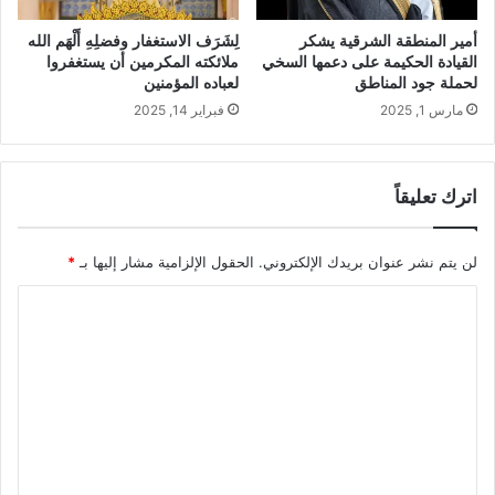
أمير المنطقة الشرقية يشكر
لِشَرَف الاستغفار وفضلِهِ أَلْهَم الله
القيادة الحكيمة على دعمها السخي
ملائكته المكرمين أن يستغفروا
لحملة جود المناطق
لعباده المؤمنين
مارس 1, 2025
فبراير 14, 2025
اترك تعليقاً
لن يتم نشر عنوان بريدك الإلكتروني.
الحقول الإلزامية مشار إليها بـ
*
ا
ل
ت
ع
ل
ي