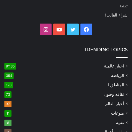
تقنية
شراء القالب!
فيسبوك
تويتر
يوتيوب
انستقرام
TRENDING TOPICS
اخبار عالمية
9٬135
الرياضة
354
المناطق 1
120
ثقافة وفنون
73
أخبار العالم
37
منوعات
11
تقنية
8