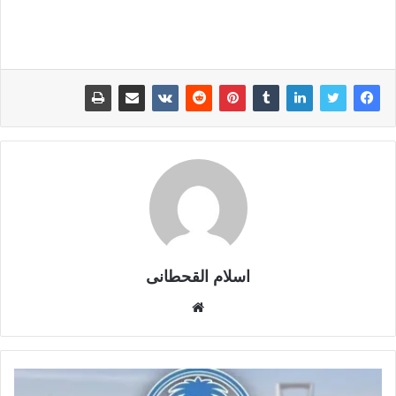
اسلام القحطانى
م
و
ق
ع
ا