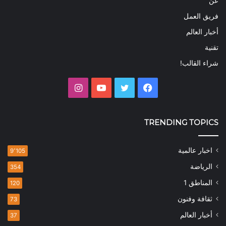
عن
فريق العمل
أخبار العالم
تقنية
شراء القالب!
فيسبوك
تويتر
يوتيوب
انستقرام
TRENDING TOPICS
اخبار عالمية
9٬105
الرياضة
354
المناطق 1
120
ثقافة وفنون
73
أخبار العالم
37