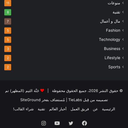
منوعات
11
تقنية
8
مال و أعمال
7
Fashion
5
Technology
5
Business
3
Lifestyle
2
Sports
2
© حقوق النشر 2026، جميع الحقوق محفوظة |
جَنَّة الثيم (المظهر) تم
تصميمه من قِبل TieLabs
| مُستضاف بفخر
SiteGround
الرئيسية
عن
فريق العمل
أخبار العالم
تقنية
شراء القالب!
فيسبوك
تويتر
يوتيوب
انستقرام