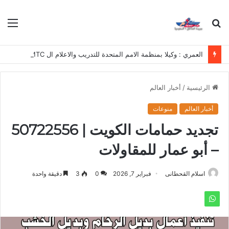
بحث
الق
عن
العمري : وكيلا بمنظمة الامم المتحدة للتدريب والاعلام ال UN MTC بالمملكة ودول الخليج العربي
الرئيسية
/
أخبار العالم
أخبار العالم
منوعات
تجديد حمامات الكويت | 50722556
– أبو عمار للمقاولات
اسلام القحطانى
فبراير 7, 2026
0
3
دقيقة واحدة