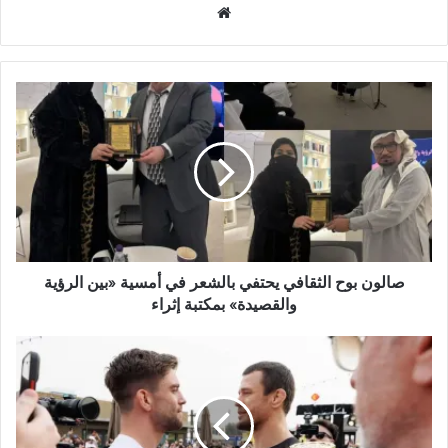
م
و
ق
ع
ا
ل
و
ي
ب
صالون بوح الثقافي يحتفي بالشعر في أمسية «بين الرؤية
والقصيدة» بمكتبة إثراء