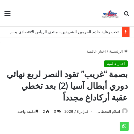
بحث
الق
عن
تحت رعاية خادم الحرمين الشريفين.. منتدى الرياض الاقتصادي يعقد دورته الـ(12) أكتوبر القادم
الرئيسية
/
اخبار عالمية
اخبار عالمية
بصمة “غريب” تقود النصر لربع نهائي
دوري أبطال آسيا (2) بعد تخطي
عقبة أركاداغ مجدداً
اسلام القحطانى
فبراير 18, 2026
0
2
دقيقة واحدة