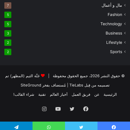
مال و أعمال
7
Fashion
5
Technology
5
Business
3
Lifestyle
2
Sports
2
© حقوق النشر 2026، جميع الحقوق محفوظة |
جَنَّة الثيم (المظهر) تم
تصميمه من قِبل TieLabs
| مُستضاف بفخر
SiteGround
الرئيسية
عن
فريق العمل
أخبار العالم
تقنية
شراء القالب!
فيسبوك
تويتر
يوتيوب
انستقرام