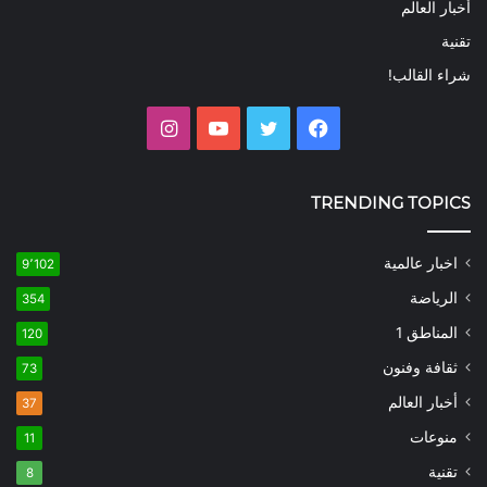
أخبار العالم
تقنية
شراء القالب!
فيسبوك
تويتر
يوتيوب
انستقرام
TRENDING TOPICS
اخبار عالمية
9٬102
الرياضة
354
المناطق 1
120
ثقافة وفنون
73
أخبار العالم
37
منوعات
11
تقنية
8