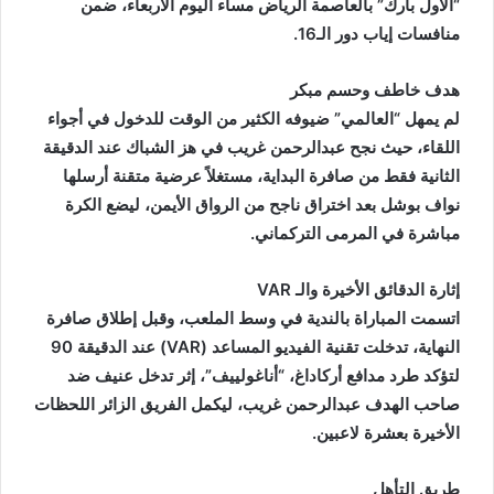
“الأول بارك” بالعاصمة الرياض مساء اليوم الأربعاء، ضمن
منافسات إياب دور الـ16.
هدف خاطف وحسم مبكر
لم يمهل “العالمي” ضيوفه الكثير من الوقت للدخول في أجواء
اللقاء، حيث نجح عبدالرحمن غريب في هز الشباك عند الدقيقة
الثانية فقط من صافرة البداية، مستغلاً عرضية متقنة أرسلها
نواف بوشل بعد اختراق ناجح من الرواق الأيمن، ليضع الكرة
مباشرة في المرمى التركماني.
إثارة الدقائق الأخيرة والـ VAR
اتسمت المباراة بالندية في وسط الملعب، وقبل إطلاق صافرة
النهاية، تدخلت تقنية الفيديو المساعد (VAR) عند الدقيقة 90
لتؤكد طرد مدافع أركاداغ، “أناغولييف”، إثر تدخل عنيف ضد
صاحب الهدف عبدالرحمن غريب، ليكمل الفريق الزائر اللحظات
الأخيرة بعشرة لاعبين.
طريق التأهل