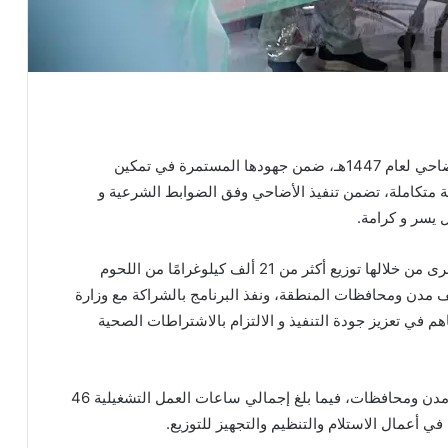
اختتمت جمعية البر بالمنطقة الشرقية تنفيذ برنامج الأضاحي لعام 1447هـ، ضمن جهودها المستمرة في تمكين
ة متكاملة، تضمن تنفيذ الأضاحي وفق الضوابط الشرعية و
ل يسر و كرامة.
وشهد البرنامج هذا العام تنفيذ أكثر من 1065 أضحية، جرى من خلالها توزيع أكثر من 21 ألف كيلوغرامًا من اللحوم
دة في مختلف مدن ومحافظات المنطقة، ونفذ البرنامج بالشراكة مع وزارة
اهم في تعزيز جودة التنفيذ و الالتزام بالاشتراطات الصحية
و نُفذت عمليات التوزيع عبر 17 رحلة ميدانية غطّت 10 مدن ومحافظات، فيما بلغ إجمالي ساعات العمل التشغيلية 46
في أعمال الاستلام والتنظيم والتجهيز للتوزيع.