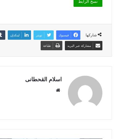
نسخ الرابط
شاركها
فيسبوك
تويتر
لينكدإن
مشاركة عبر البريد
طباعة
اسلام القحطانى
م
و
ق
ع
ا
ل
و