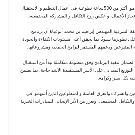
كما أسهم في تنفيذ البرنامج 50 متطوعاً و متطوعة ،قدموا أكثر من 500ساعة تطوعية في أعمال التنظيم و الاستقبال
إنجاز الأعمال، و عكس روح التكافل و المشاركة المجتمعية.
قة الشرقية المهندس إبراهيم بن محمد أبوعباة أن برنامج
على تطويرها سنويًا بما يحقق أعلى مستويات الكفاءة والجودة
قة المتبرعين ودعمهم المستمر لبرامج الجمعية ومشروعاتها.
 لضمان تنفيذ البرنامج وفق منظومة متكاملة تبدأ من استقبال
لى التوزيع الميداني على الأسر المستفيدة الأشد حاجة، بما يضمن
ه بكل يسر وكرامة.
ين والشركاء والفرق العاملة والمتطوعين الذين أسهموا في
والتكافل المجتمعي، ويعزز من الأثر الإيجابي للمبادرات الخيرية