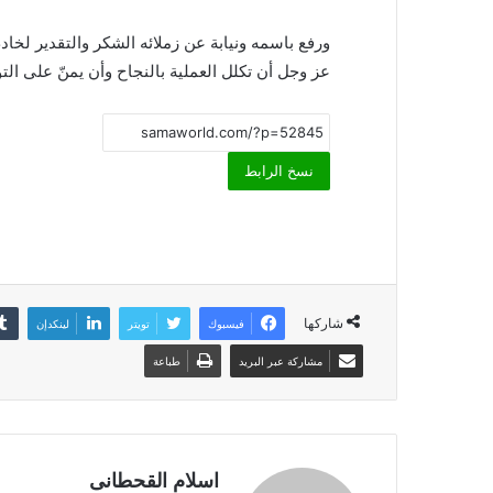
ورفع باسمه ونيابة عن زملائه الشكر والتقدير لخا
عز وجل أن تكلل العملية بالنجاح وأن يمنّ على التو
نسخ الرابط
شاركها
فيسبوك
تويتر
لينكدإن
مشاركة عبر البريد
طباعة
اسلام القحطانى