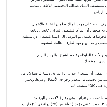
 سنة و(6) أشهر، وذلك في مستشفى الملك عبدالله التخصصي للأطفال بمدينة
 الرياض.
مشرف العام على مركز الملك سلمان للإغاثة والأعمال
يح صحفي أن التوأم الملتصق التنزاني ‘نانسي ونايس’
 في 27 يناير 2026م. بعد إجراء فحوصات دقيقة، تم التوصل إلى أنهما يلتصقان في منطقة
لي واحد، مع وجود الطرف الثالث المشوه.
والأمعاء الغليظة وفتحة الشرج، والجهاز البولي
خارجي المشترك.
وأشار إلى أن العملية تُجري على عشر مراحل، ومن المقرر أن تستغرق حوالي 16 ساعة، ويشارك فيها 35 من
نية من تخصصات التخدير وجراحة الأطفال وغيرها. وتُعتبر
يئة الله.
لفت الربيعة إلى كون هذه العملية هي الثالثة لتوائم ملتصقة من تنزانيا، وهي رقم (71) ضمن البرنامج