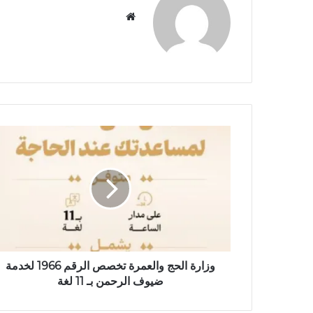
م
و
ق
ع
ا
ل
و
ي
ب
وزارة الحج والعمرة تخصص الرقم 1966 لخدمة
ضيوف الرحمن بـ 11 لغة