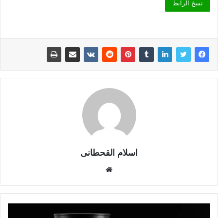
نسخ الرابط
اسلام القحطانى
م
و
ق
ع
ا