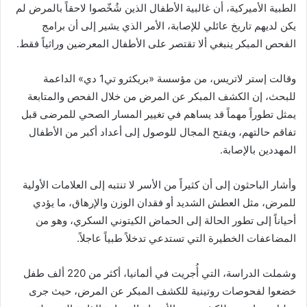
الطبية الأميركية، أن غالبية الأطفال الذين شُخّصوا لاحقاً بالمرض لم
يكن لديهم تاريخ عائلي للإصابة، الأمر الذي يشير إلى أن برامج
الفحص المبكر ينبغي ألا تقتصر على الأطفال المعرضين وراثياً فقط.
وقالت إستر لاتريس، من مؤسسة «بريكثرو تي1 دي» الداعمة
للبحث، إن الكشف المبكر عن المرض من خلال الفحص والمتابعة
يمثل تطوراً مهماً قد يساهم في تغيير المسار الصحي للمرضى قبل
تفاقم حالتهم، ويفتح المجال للوصول إلى أعداد أكبر من الأطفال
المهددين بالإصابة.
وأشار الباحثون إلى أن كثيراً من الأسر لا تنتبه إلى العلامات الأولية
للمرض، مثل العطش الشديد أو فقدان الوزن والإرهاق، ما يؤدي
أحياناً إلى تطور الحالة إلى الحماض الكيتوني السكري، وهو من
المضاعفات الخطيرة التي تستدعي تدخلاً طبياً عاجلاً.
وشملت الدراسة، التي أُجريت في ألمانيا، أكثر من 220 ألف طفل
خضعوا لفحوصات روتينية للكشف المبكر عن المرض، حيث جرى