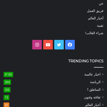
عن
فريق العمل
أخبار العالم
تقنية
شراء القالب!
فيسبوك
تويتر
يوتيوب
انستقرام
TRENDING TOPICS
اخبار عالمية
9٬135
الرياضة
354
المناطق 1
120
ثقافة وفنون
73
أخبار العالم
37