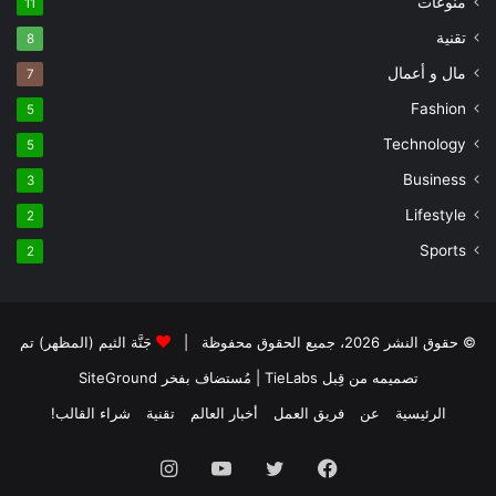
منوعات
11
تقنية
8
مال و أعمال
7
Fashion
5
Technology
5
Business
3
Lifestyle
2
Sports
2
© حقوق النشر 2026، جميع الحقوق محفوظة |
جَنَّة الثيم (المظهر) تم
تصميمه من قِبل TieLabs
| مُستضاف بفخر
SiteGround
الرئيسية
عن
فريق العمل
أخبار العالم
تقنية
شراء القالب!
فيسبوك
تويتر
يوتيوب
انستقرام