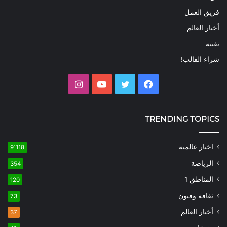
فريق العمل
أخبار العالم
تقنية
شراء القالب!
فيسبوك
تويتر
يوتيوب
انستقرام
TRENDING TOPICS
اخبار عالمية
9٬118
الرياضة
354
المناطق 1
120
ثقافة وفنون
73
أخبار العالم
37