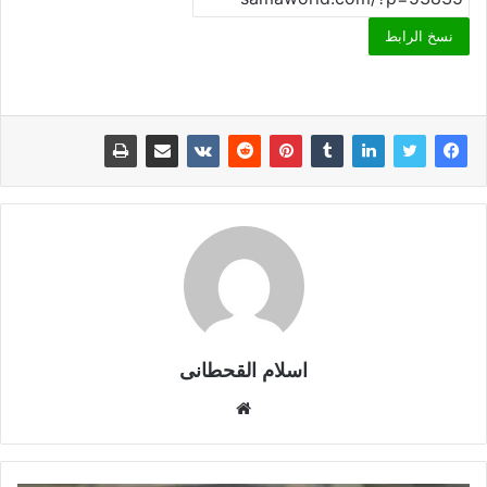
نسخ الرابط
اسلام القحطانى
م
و
ق
ع