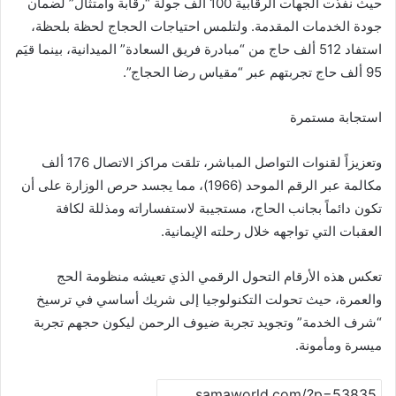
حيث نفذت الجهات الرقابية 100 ألف جولة “رقابة وامتثال” لضمان
جودة الخدمات المقدمة. ولتلمس احتياجات الحجاج لحظة بلحظة،
استفاد 512 ألف حاج من “مبادرة فريق السعادة” الميدانية، بينما قيَم
95 ألف حاج تجربتهم عبر “مقياس رضا الحجاج”.
استجابة مستمرة
وتعزيزاً لقنوات التواصل المباشر، تلقت مراكز الاتصال 176 ألف
مكالمة عبر الرقم الموحد (1966)، مما يجسد حرص الوزارة على أن
تكون دائماً بجانب الحاج، مستجيبة لاستفساراته ومذللة لكافة
العقبات التي تواجهه خلال رحلته الإيمانية.
تعكس هذه الأرقام التحول الرقمي الذي تعيشه منظومة الحج
والعمرة، حيث تحولت التكنولوجيا إلى شريك أساسي في ترسيخ
“شرف الخدمة” وتجويد تجربة ضيوف الرحمن ليكون حجهم تجربة
ميسرة ومأمونة.