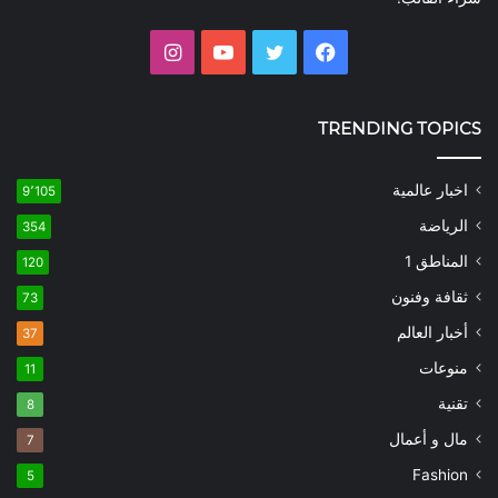
فيسبوك
تويتر
يوتيوب
انستقرام
TRENDING TOPICS
اخبار عالمية
9٬105
الرياضة
354
المناطق 1
120
ثقافة وفنون
73
أخبار العالم
37
منوعات
11
تقنية
8
مال و أعمال
7
Fashion
5