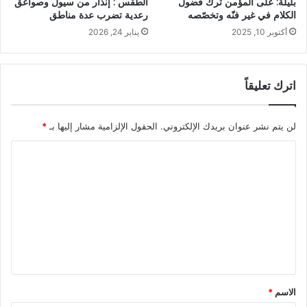
بليلة: على المؤمن ترك فضول
الطقس : إنذار من سيول وصواعق
الكلام في غير فنّه وتخصّصه
رعدية تضرب عدة مناطق
أكتوبر 10, 2025
يناير 24, 2026
اترك تعليقاً
لن يتم نشر عنوان بريدك الإلكتروني.
الحقول الإلزامية مشار إليها بـ
*
ا
ل
ت
ع
ل
ي
ق
الاسم
*
*