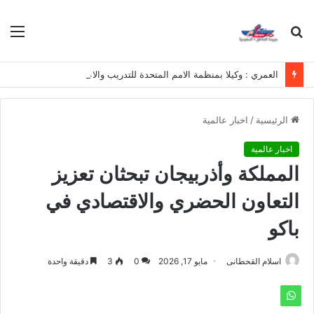
بحث
الق
عن
العمري : وكيلا بمنظمة الامم المتحدة للتدريب والاعلام ال UN MTC بالمملكة ودول الخليج العربي
الرئيسية
/
اخبار عالمية
اخبار عالمية
المملكة وأذربيجان تبحثان تعزيز
التعاون الحضري والاقتصادي في
باكو
اسلام القحطانى
مايو 17, 2026
0
3
دقيقة واحدة