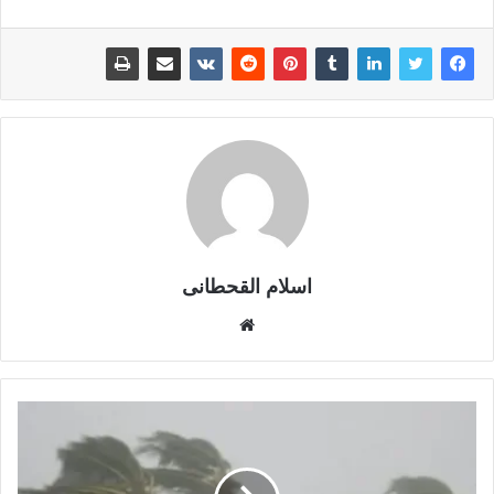
اسلام القحطانى
م
و
ق
ع
ا
ل
و