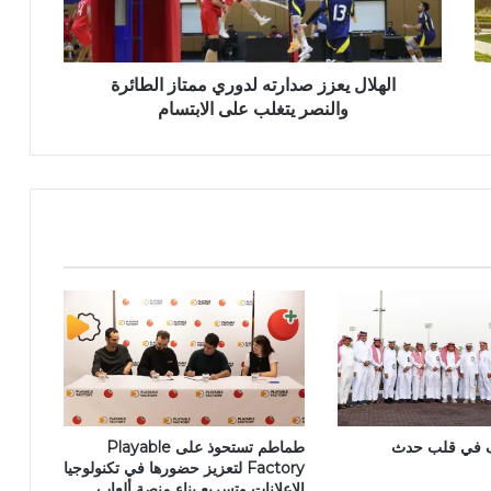
الهلال يعزز صدارته لدوري ممتاز الطائرة
والنصر يتغلب على الابتسام
ف في قلب حدث
طماطم تستحوذ على Playable
Factory لتعزيز حضورها في تكنولوجيا
الإعلانات وتسريع بناء منصة ألعاب