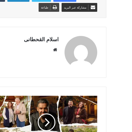
مشاركة عبر البريد
طباعة
اسلام القحطانى
م
و
ق
ع
ا
ل
و
ي
ب