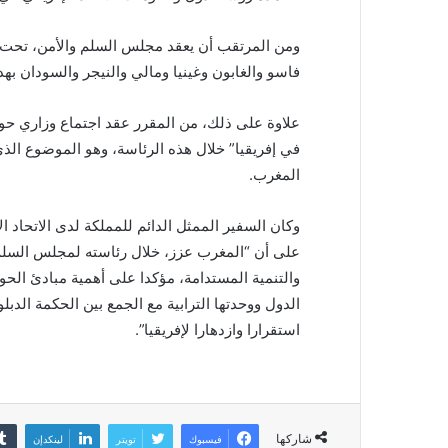
ومن المرتقب أن يعقد مجلس السلم والأمن، تحت 
فاسو والغابون وغينيا ومالي والنيجر والسودان به
علاوة على ذلك، من المقرر عقد اجتماع وزاري حول
في إفريقيا” خلال هذه الرئاسة، وهو الموضوع الذ
المغرب.
وكان السفير الممثل الدائم للمملكة لدى الاتحاد ا
على أن “المغرب عزز، خلال رئاسته لمجلس السلم و
والتنمية المستدامة، مؤكدا على أهمية مبادئ الحوا
الدول ووحدتها الترابية مع الجمع بين الحكمة الدب
استقرارا وازدهارا لإفريقيا”.
شاركها
فيسبوك
تويتر
لينكدإن