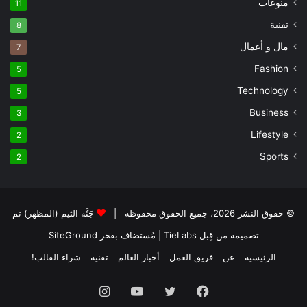
منوعات
11
تقنية
8
مال و أعمال
7
Fashion
5
Technology
5
Business
3
Lifestyle
2
Sports
2
© حقوق النشر 2026، جميع الحقوق محفوظة |
جَنَّة الثيم (المظهر) تم
تصميمه من قِبل TieLabs
| مُستضاف بفخر
SiteGround
الرئيسية
عن
فريق العمل
أخبار العالم
تقنية
شراء القالب!
فيسبوك
تويتر
يوتيوب
انستقرام