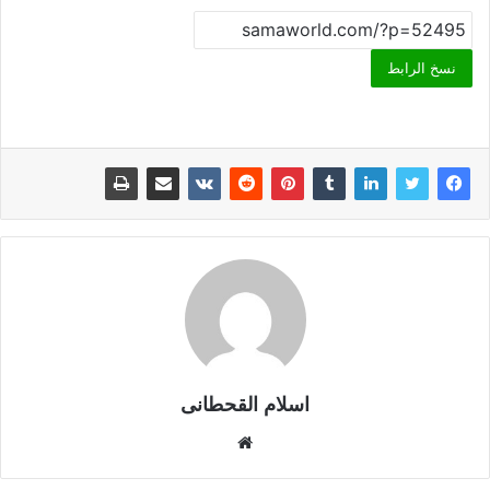
نسخ الرابط
اسلام القحطانى
م
و