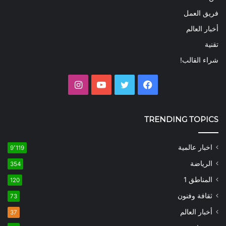
فريق العمل
أخبار العالم
تقنية
شراء القالب!
فيسبوك
تويتر
يوتيوب
انستقرام
TRENDING TOPICS
اخبار عالمية
9٬119
الرياضة
354
المناطق 1
120
ثقافة وفنون
73
أخبار العالم
37