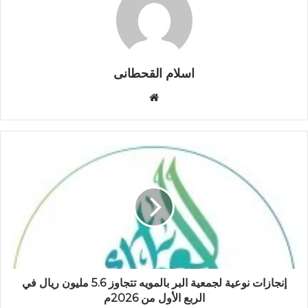
اسلام القحطانى
م
و
ق
ع
ا
ل
و
ي
ب
إنجازات نوعية لجمعية البر بالمويه تتجاوز 5.6 مليون ريال في
الربع الأول من 2026م