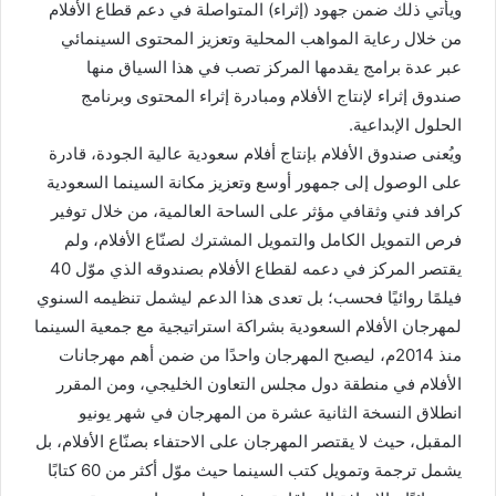
ويأتي ذلك ضمن جهود (إثراء) المتواصلة في دعم قطاع الأفلام
من خلال رعاية المواهب المحلية وتعزيز المحتوى السينمائي
عبر عدة برامج يقدمها المركز تصب في هذا السياق منها
صندوق إثراء لإنتاج الأفلام ومبادرة إثراء المحتوى وبرنامج
الحلول الإبداعية.
ويُعنى صندوق الأفلام بإنتاج أفلام سعودية عالية الجودة، قادرة
على الوصول إلى جمهور أوسع وتعزيز مكانة السينما السعودية
كرافد فني وثقافي مؤثر على الساحة العالمية، من خلال توفير
فرص التمويل الكامل والتمويل المشترك لصنّاع الأفلام، ولم
يقتصر المركز في دعمه لقطاع الأفلام بصندوقه الذي موّل 40
فيلمًا روائيًا فحسب؛ بل تعدى هذا الدعم ليشمل تنظيمه السنوي
لمهرجان الأفلام السعودية بشراكة استراتيجية مع جمعية السينما
منذ 2014م، ليصبح المهرجان واحدًا من ضمن أهم مهرجانات
الأفلام في منطقة دول مجلس التعاون الخليجي، ومن المقرر
انطلاق النسخة الثانية عشرة من المهرجان في شهر يونيو
المقبل، حيث لا يقتصر المهرجان على الاحتفاء بصنّاع الأفلام، بل
يشمل ترجمة وتمويل كتب السينما حيث موّل أكثر من 60 كتابًا