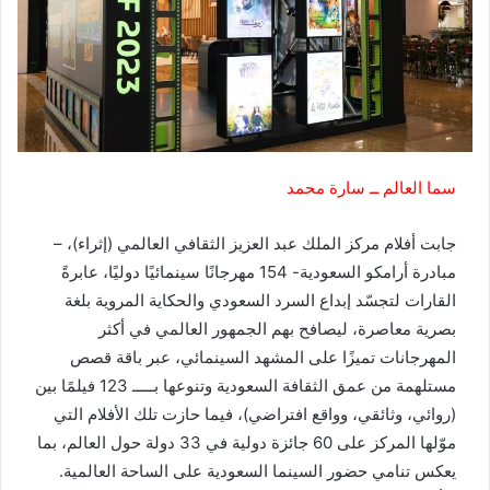
سما العالم ــ سارة محمد
جابت أفلام مركز الملك عبد العزيز الثقافي العالمي (إثراء)، –
مبادرة أرامكو السعودية- 154 مهرجانًا سينمائيًا دوليًا، عابرةً
القارات لتجسّد إبداع السرد السعودي والحكاية المروية بلغة
بصرية معاصرة، ليصافح بهم الجمهور العالمي في أكثر
المهرجانات تميزًا على المشهد السينمائي، عبر باقة قصص
مستلهمة من عمق الثقافة السعودية وتنوعها بـــــ 123 فيلمًا بين
(روائي، وثائقي، وواقع افتراضي)، فيما حازت تلك الأفلام التي
موّلها المركز على 60 جائزة دولية في 33 دولة حول العالم، بما
يعكس تنامي حضور السينما السعودية على الساحة العالمية.