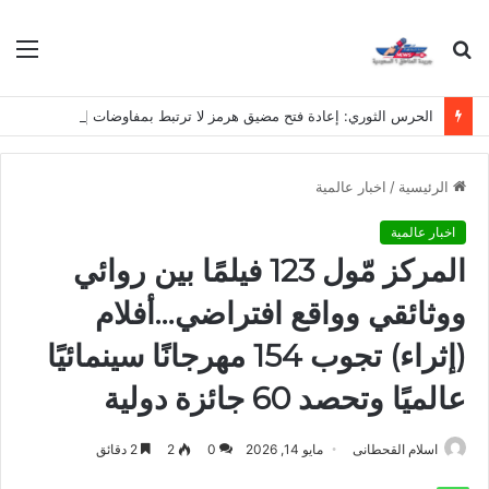
بحث
الق
عن
الحرس الثوري: إعادة فتح مضيق هرمز لا ترتبط بمفاوضات إيران وسلطنة عُمان
الرئيسية
/
اخبار عالمية
اخبار عالمية
المركز مّول 123 فيلمًا بين روائي
ووثائقي وواقع افتراضي…أفلام
(إثراء) تجوب 154 مهرجانًا سينمائيًا
عالميًا وتحصد 60 جائزة دولية
اسلام القحطانى
مايو 14, 2026
0
2
2 دقائق