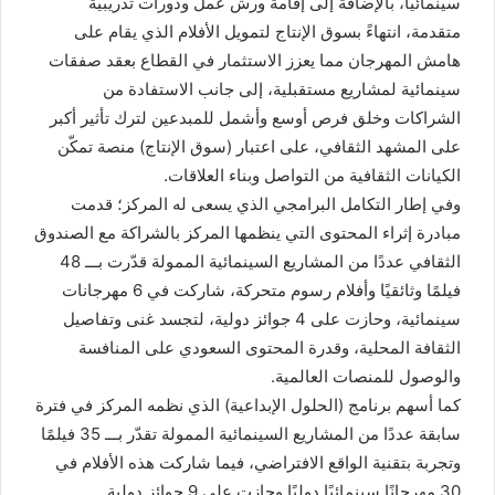
سينمائيًا، بالإضافة إلى إقامة ورش عمل ودورات تدريبية
متقدمة، انتهاءً بسوق الإنتاج لتمويل الأفلام الذي يقام على
هامش المهرجان مما يعزز الاستثمار في القطاع بعقد صفقات
سينمائية لمشاريع مستقبلية، إلى جانب الاستفادة من
الشراكات وخلق فرص أوسع وأشمل للمبدعين لترك تأثير أكبر
على المشهد الثقافي، على اعتبار (سوق الإنتاج) منصة تمكّن
الكيانات الثقافية من التواصل وبناء العلاقات.
وفي إطار التكامل البرامجي الذي يسعى له المركز؛ قدمت
مبادرة إثراء المحتوى التي ينظمها المركز بالشراكة مع الصندوق
الثقافي عددًا من المشاريع السينمائية الممولة قدّرت بـــ 48
فيلمًا وثائقيًا وأفلام رسوم متحركة، شاركت في 6 مهرجانات
سينمائية، وحازت على 4 جوائز دولية، لتجسد غنى وتفاصيل
الثقافة المحلية، وقدرة المحتوى السعودي على المنافسة
والوصول للمنصات العالمية.
كما أسهم برنامج (الحلول الإبداعية) الذي نظمه المركز في فترة
سابقة عددًا من المشاريع السينمائية الممولة تقدّر بـــ 35 فيلمًا
وتجربة بتقنية الواقع الافتراضي، فيما شاركت هذه الأفلام في
30 مهرجانًا سينمائيًا دوليًا وحازت على 9 جوائز دولية.