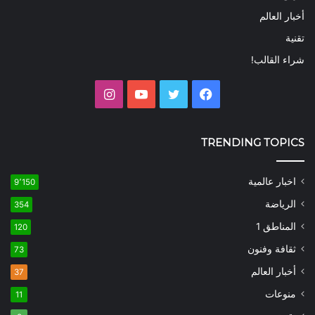
أخبار العالم
تقنية
شراء القالب!
فيسبوك
تويتر
يوتيوب
انستقرام
TRENDING TOPICS
اخبار عالمية
9٬150
الرياضة
354
المناطق 1
120
ثقافة وفنون
73
أخبار العالم
37
منوعات
11