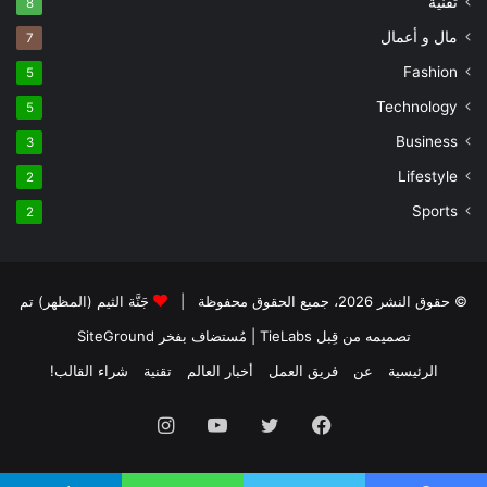
تقنية
8
مال و أعمال
7
Fashion
5
Technology
5
Business
3
Lifestyle
2
Sports
2
© حقوق النشر 2026، جميع الحقوق محفوظة |
جَنَّة الثيم (المظهر) تم
تصميمه من قِبل TieLabs
| مُستضاف بفخر
SiteGround
الرئيسية
عن
فريق العمل
أخبار العالم
تقنية
شراء القالب!
فيسبوك
تويتر
يوتيوب
انستقرام