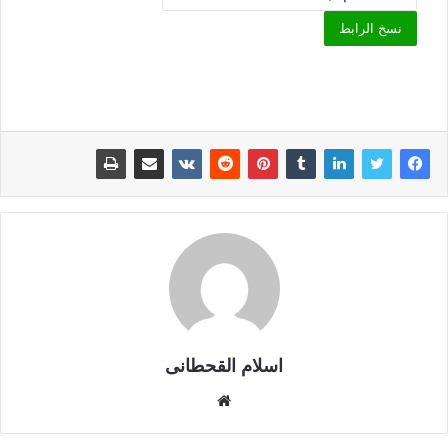
نسخ الرابط
اسلام القحطانى
م
و