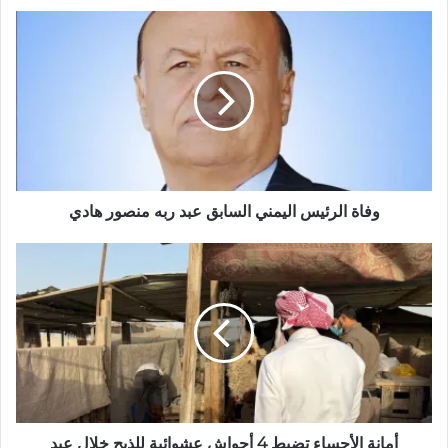
ع
ا
ل
و
ي
ب
وفاة الرئيس اليمني السابق عبد ربه منصور هادي
أمانة الأحساء تضبط 4 أحواش عشوائية للذبح خلال عيد