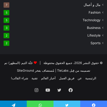
مال و أعمال
7
Fashion
5
Technology
5
Business
3
Lifestyle
2
Sports
2
© حقوق النشر 2026، جميع الحقوق محفوظة |
جَنَّة الثيم (المظهر) تم
تصميمه من قِبل TieLabs
| مُستضاف بفخر
SiteGround
الرئيسية
عن
فريق العمل
أخبار العالم
تقنية
شراء القالب!
فيسبوك
تويتر
يوتيوب
انستقرام