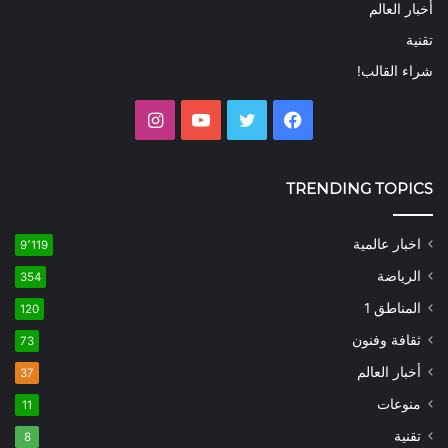
أخبار العالم
تقنية
شراء القالب!
فيسبوك
تويتر
يوتيوب
انستقرام
TRENDING TOPICS
اخبار عالمية
9٬119
الرياضة
354
المناطق 1
120
ثقافة وفنون
73
أخبار العالم
37
منوعات
11
تقنية
8