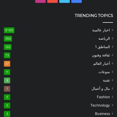
TRENDING TOPICS
اخبار عالمية
9٬105
الرياضة
354
المناطق 1
120
ثقافة وفنون
73
أخبار العالم
37
منوعات
11
تقنية
8
مال و أعمال
7
Fashion
5
Technology
5
Business
3