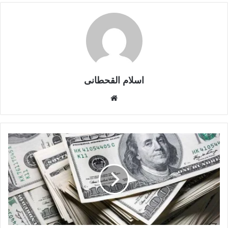
اسلام القحطانى
م
و
ق
ع
ا
ل
و
ي
ب