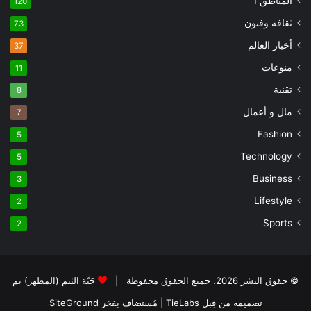
المناطق 1
120
ثقافة وفنون
73
أخبار العالم
37
منوعات
11
تقنية
8
مال و أعمال
7
Fashion
5
Technology
5
Business
3
Lifestyle
2
Sports
2
© حقوق النشر 2026، جميع الحقوق محفوظة |
جَنَّة الثيم (المظهر) تم
تصميمه من قِبل TieLabs
| مُستضاف بفخر
SiteGround