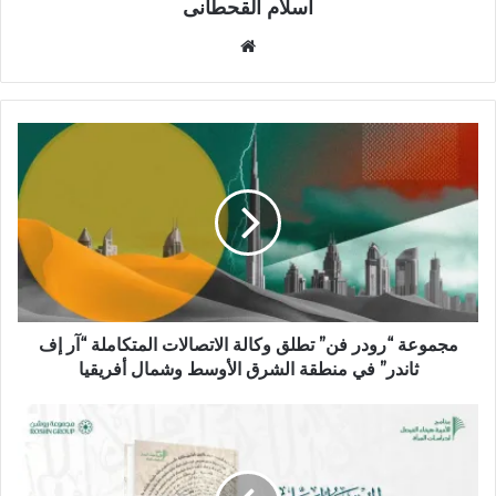
اسلام القحطانى
م
و
ق
ع
ا
ل
و
ي
ب
مجموعة “رودر فن” تطلق وكالة الاتصالات المتكاملة “آر إف
ثاندر” في منطقة الشرق الأوسط وشمال أفريقيا