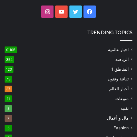
فيسبوك
تويتر
يوتيوب
انستقرام
TRENDING TOPICS
اخبار عالمية
9٬105
الرياضة
354
المناطق 1
120
ثقافة وفنون
73
أخبار العالم
37
منوعات
11
تقنية
8
مال و أعمال
7
Fashion
5