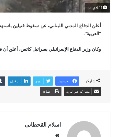
11 4.png
أعلن الدفاع المدني اللبناني، عن سقوط قتيلين باستهد
“العربية”.
وكان وزير الدفاع الإسرائيلي يسرائيل كاتس، أعلن أن
شاركها
فيسبوك
تويتر
لينكدإن
مشاركة عبر البريد
طباعة
اسلام القحطانى
م