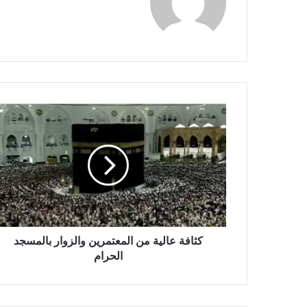
و
ق
ع
ا
ل
و
ي
ب
كثافة عالية من المعتمرين والزوار بالمسجد
الحرام