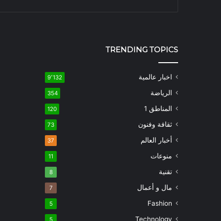
TRENDING TOPICS
اخبار عالمية
9٬132
الرياضة
354
المناطق 1
120
ثقافة وفنون
73
أخبار العالم
37
منوعات
11
تقنية
8
مال و أعمال
7
Fashion
5
Technology
5