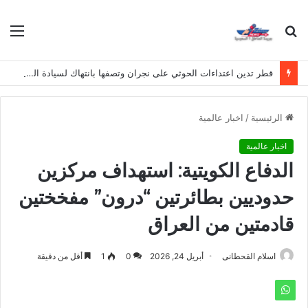
بحث
الق
عن
قطر تدين اعتداءات الحوثي على نجران وتصفها بانتهاك لسيادة المملكة
الرئيسية
/
اخبار عالمية
اخبار عالمية
الدفاع الكويتية: استهداف مركزين
حدوديين بطائرتين “درون” مفخختين
قادمتين من العراق
اسلام القحطانى
أبريل 24, 2026
0
1
أقل من دقيقة