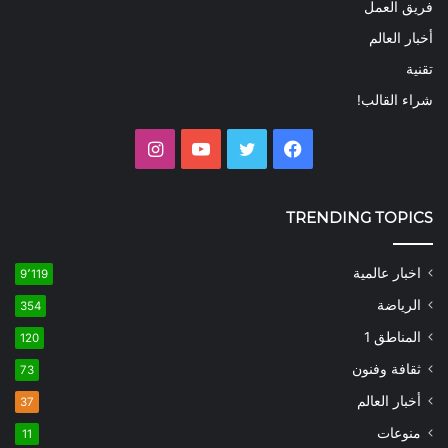
فريق العمل
أخبار العالم
تقنية
شراء القالب!
فيسبوك
تويتر
يوتيوب
انستقرام
TRENDING TOPICS
اخبار عالمية
9٬119
الرياضة
354
المناطق 1
120
ثقافة وفنون
73
أخبار العالم
37
منوعات
11