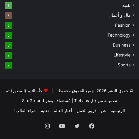
تقنية
8
مال و أعمال
7
Fashion
5
Technology
5
Business
3
Lifestyle
2
Sports
2
© حقوق النشر 2026، جميع الحقوق محفوظة |
جَنَّة الثيم (المظهر) تم
تصميمه من قِبل TieLabs
| مُستضاف بفخر
SiteGround
الرئيسية
عن
فريق العمل
أخبار العالم
تقنية
شراء القالب!
فيسبوك
تويتر
يوتيوب
انستقرام