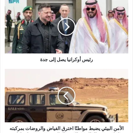
ع
ا
ل
و
ي
ب
رئيس أوكرانيا يصل إلى جدة
الأمن البيئي يضبط مواطنًا اخترق الفياض والروضات بمركبته