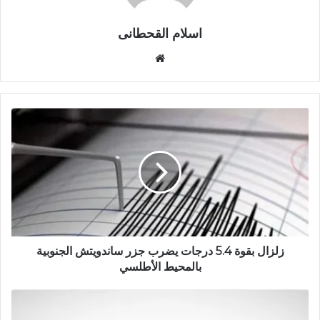
اسلام القحطانى
م
و
ق
ع
ا
ل
و
ي
ب
زلزال بقوة 5.4 درجات يضرب جزر ساندويتش الجنوبية
بالمحيط الأطلسي