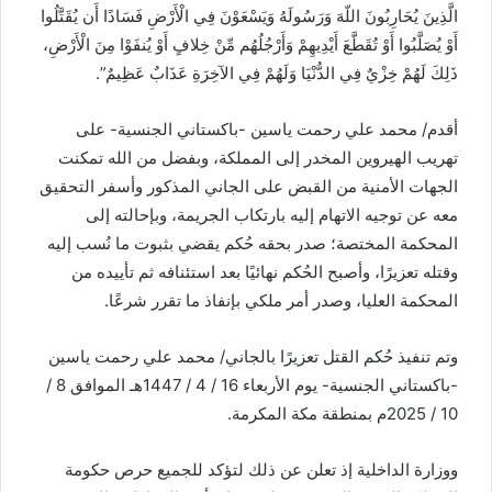
الَّذِينَ يُحَارِبُونَ اللّهَ وَرَسُولَهُ وَيَسْعَوْنَ فِي الْأَرْضِ فَسَادًا أَن يُقَتَّلُوا
أَوْ يُصَلَّبُوا أَوْ تُقَطَّعَ أَيْدِيهِمْ وَأَرْجُلُهُم مِّنْ خِلافٍ أَوْ يُنفَوْا مِنَ الْأَرْضِ،
ذَلِكَ لَهُمْ خِزْيٌ فِي الدُّنْيَا وَلَهُمْ فِي الآخِرَةِ عَذَابٌ عَظِيمٌ”.
أقدم/ محمد علي رحمت ياسين -باكستاني الجنسية- على
تهريب الهيروين المخدر إلى المملكة، وبفضل من الله تمكنت
الجهات الأمنية من القبض على الجاني المذكور وأسفر التحقيق
معه عن توجيه الاتهام إليه بارتكاب الجريمة، وبإحالته إلى
المحكمة المختصة؛ صدر بحقه حُكم يقضي بثبوت ما نُسب إليه
وقتله تعزيرًا، وأصبح الحُكم نهائيًا بعد استئنافه ثم تأييده من
المحكمة العليا، وصدر أمر ملكي بإنفاذ ما تقرر شرعًا.
وتم تنفيذ حُكم القتل تعزيرًا بالجاني/ محمد علي رحمت ياسين
-باكستاني الجنسية- يوم الأربعاء 16 / 4 / 1447هـ الموافق 8 /
10 / 2025م بمنطقة مكة المكرمة.
ووزارة الداخلية إذ تعلن عن ذلك لتؤكد للجميع حرص حكومة