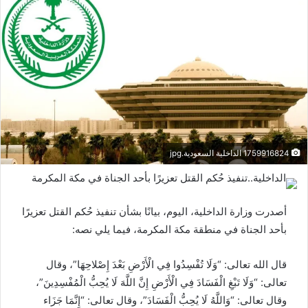
1759916824 الداخلية السعودية.jpg
أصدرت وزارة الداخلية، اليوم، بيانًا بشأن تنفيذ حُكم القتل تعزيرًا
بأحد الجناة في منطقة مكة المكرمة، فيما يلي نصه:
قال الله تعالى: “وَلَا تُفْسِدُوا فِي الْأَرْضِ بَعْدَ إِصْلاحِهَا”، وقال
تعالى: “وَلَا تَبْغِ الْفَسَادَ فِي الْأَرْضِ إِنَّ اللَّهَ لَا يُحِبُّ الْمُفْسِدِينَ”،
وقال تعالى: “وَاللَّهُ لَا يُحِبُّ الْفَسَادَ”، وقال تعالى: “إِنَّمَا جَزَاء