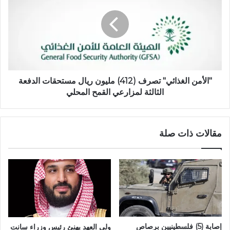
"الأمن الغذائي" تصرف (412) مليون ريال مستحقات الدفعة
الثالثة لمزارعي القمح المحلي
مقالات ذات صلة
إصابة (5) فلسطينيين برصاص
ولي العهد يهنئ رئيس وزراء سانت