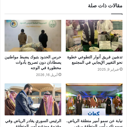
مقالات ذات صلة
تدشين فريق أنوار التطوعي خطوة
حرس الحدود بتبوك يضبط مواطنين
نحو التغيير الإيجابي في المجتمع
يصطادان دون تصريح بأدوات
محظورة في الوجه
فبراير 9, 2025
أبريل 16, 2026
الرئيس السوري يغادر الرياض وفي
نيابة عن سمو أمير منطقة الرياض..
مقدمة مودعيه أمير المنطقة
سمو نائب أمير المنطقة يرعى