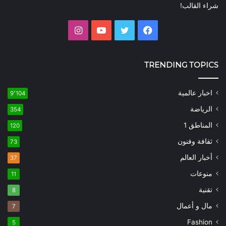
شراء القالب!
فيسبوك
تويتر
يوتيوب
انستقرام
TRENDING TOPICS
اخبار عالمية
9٬104
الرياضة
354
المناطق 1
120
ثقافة وفنون
73
أخبار العالم
37
منوعات
11
تقنية
8
مال و أعمال
7
Fashion
5