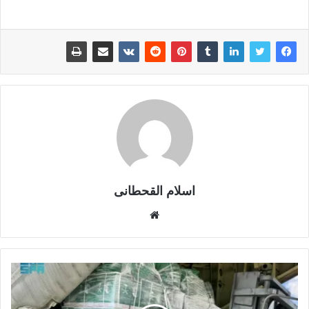
اسلام القحطانى
م
و
ق
ع
ا
ل