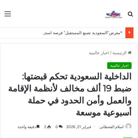
بحث
الق
عن
*معرض”السعودية تصنع المستقبل” فرصة استثمارية للشركات الناشئة في قطاعات الذكاء الاصطناعي وربطها بالشركات العالمية*
الرئيسية
/
اخبار عالمية
اخبار عالمية
الداخلية السعودية تحكم قبضتها:
ضبط 19 ألف مخالف لأنظمة الإقامة
والعمل وأمن الحدود في حملة
أسبوعية موسعة
اسلام القحطانى
فبراير 21, 2026
0
2
دقيقة واحدة