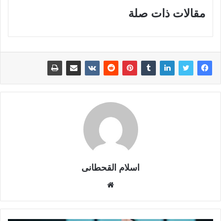
مقالات ذات صلة
اسلام القحطانى
م
و
ق
ع