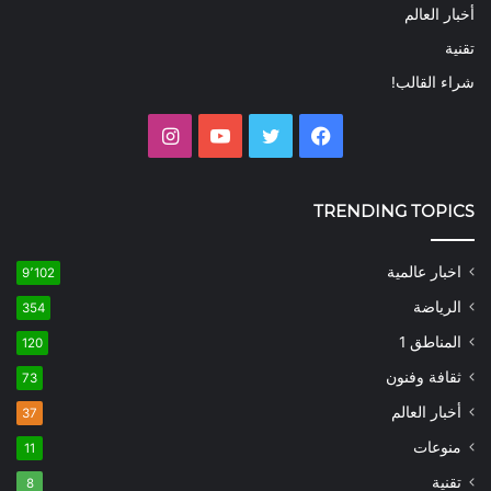
أخبار العالم
تقنية
شراء القالب!
فيسبوك
تويتر
يوتيوب
انستقرام
TRENDING TOPICS
اخبار عالمية
9٬102
الرياضة
354
المناطق 1
120
ثقافة وفنون
73
أخبار العالم
37
منوعات
11
تقنية
8