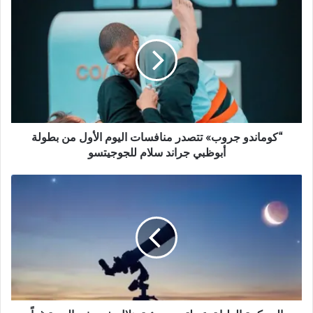
ا
ل
و
ي
ب
“كوماندو جروب» تتصدر منافسات اليوم الأول من بطولة
أبوظبي جراند سلام للجوجيتسو