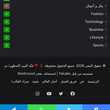
مال و أعمال
7
Fashion
5
Technology
5
Business
3
Lifestyle
2
Sports
2
© حقوق النشر 2026، جميع الحقوق محفوظة |
جَنَّة الثيم (المظهر) تم
تصميمه من قِبل TieLabs
| مُستضاف بفخر
SiteGround
الرئيسية
عن
فريق العمل
أخبار العالم
تقنية
شراء القالب!
فيسبوك
تويتر
يوتيوب
انستقرام