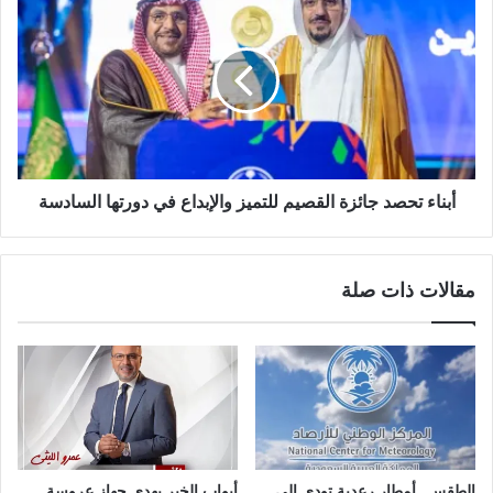
أبناء تحصد جائزة القصيم للتميز والإبداع في دورتها السادسة
مقالات ذات صلة
الطقس.. أمطار رعدية تودي إلى
أبواب الخير يهدي جهاز عروسة