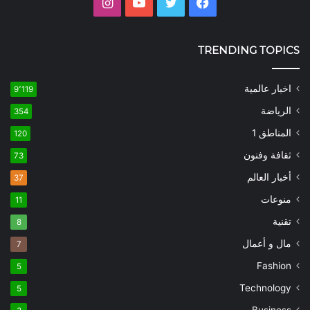
فيسبوك
تويتر
يوتيوب
انستقرام
TRENDING TOPICS
اخبار عالمية
9٬119
الرياضة
354
المناطق 1
120
ثقافة وفنون
73
أخبار العالم
37
منوعات
11
تقنية
8
مال و أعمال
7
Fashion
5
Technology
5
Business