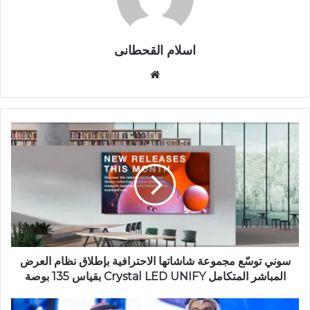
اسلام القحطانى
م
و
ق
ع
ا
ل
و
ي
ب
سوني توسّع مجموعة شاشاتها الاحترافية بإطلاق نظام العرض
المباشر المتكامل Crystal LED UNIFY بقياس 135 بوصة