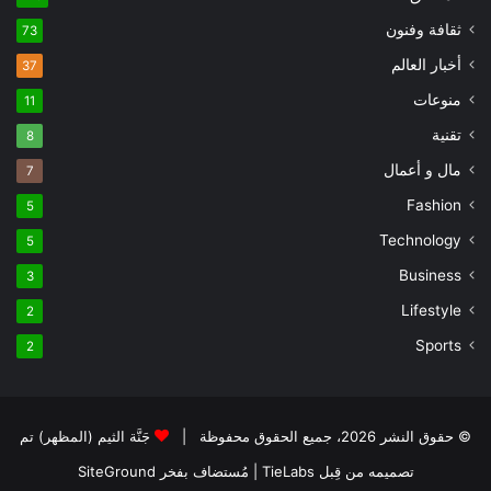
ثقافة وفنون
73
أخبار العالم
37
منوعات
11
تقنية
8
مال و أعمال
7
Fashion
5
Technology
5
Business
3
Lifestyle
2
Sports
2
© حقوق النشر 2026، جميع الحقوق محفوظة |
جَنَّة الثيم (المظهر) تم
تصميمه من قِبل TieLabs
| مُستضاف بفخر
SiteGround