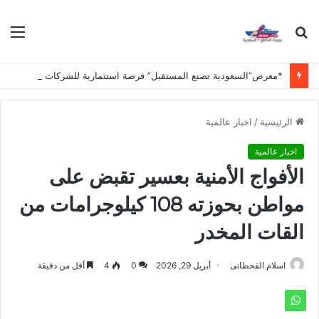
بحث
الق
عن
*معرض”السعودية تصنع المستقبل” فرصة استثمارية للشركات الناشئة في قطاعات الذكاء الاصطناعي وربطها بالشركات العالمية*
الرئيسية
/
اخبار عالمية
اخبار عالمية
الأفواج الأمنية بعسير تقبض على
مواطن بحوزته 108 كيلوجرامات من
القات المخدر
اسلام القحطانى
أبريل 29, 2026
0
4
أقل من دقيقة