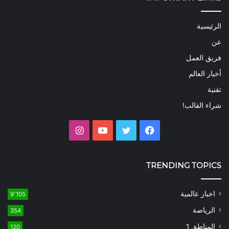
الرئيسية
عن
فريق العمل
أخبار العالم
تقنية
شراء القالب!
فيسبوك
تويتر
يوتيوب
انستقرام
TRENDING TOPICS
اخبار عالمية
9٬105
الرياضة
354
المناطق 1
120