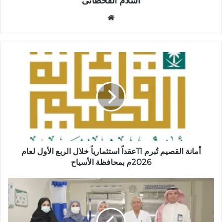
اسلام القحطانى
م
و
ق
ع
ا
ل
و
ي
ب
أمانة القصيم تُبرم 11عقداً استثمارياً خلال الربع الأول لعام
2026م بمحافظة الأسياح