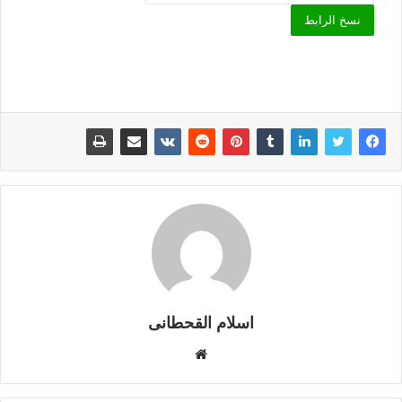
نسخ الرابط
اسلام القحطانى
م
و
ق