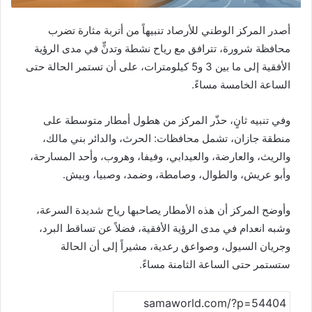
أصدر المركز الوطني للأرصاد تنبيهاً من أتربة مثارة تضرب
محافظة شرورة، تترافق مع رياح نشطة وتدنٍّ في مدى الرؤية
الأفقية إلى ما بين 3 و5 كيلومترات، على أن تستمر الحالة حتى
الساعة الخامسة مساءً.
وفي تنبيه ثانٍ، حذّر المركز من هطول أمطار متوسطة على
منطقة جازان، تشمل محافظات: الحرث، والدائر بني مالك،
والريث، والعارضة، والعيدابي، وفيفا، وهروب، وأحد المسارحة،
وأبو عريش، والطوال، وصامطة، وضمد، وصبيا، وبيش.
وأوضح المركز أن هذه الأمطار يصاحبها رياح شديدة السرعة،
وشبه انعدام في مدى الرؤية الأفقية، فضلاً عن تساقط البرد،
وجريان السيول، وصواعق رعدية، مشيراً إلى أن الحالة
ستستمر حتى الساعة الثامنة مساءً.