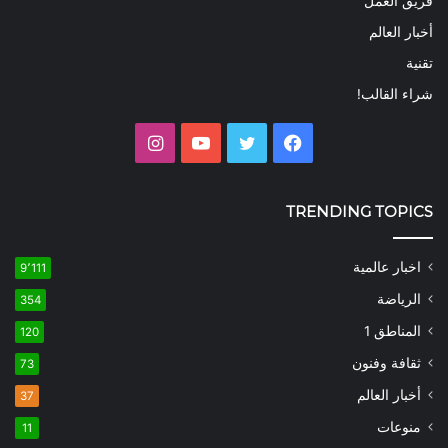
فريق العمل
أخبار العالم
تقنية
شراء القالب!
فيسبوك
تويتر
يوتيوب
انستقرام
TRENDING TOPICS
اخبار عالمية
9٬111
الرياضة
354
المناطق 1
120
ثقافة وفنون
73
أخبار العالم
37
منوعات
11