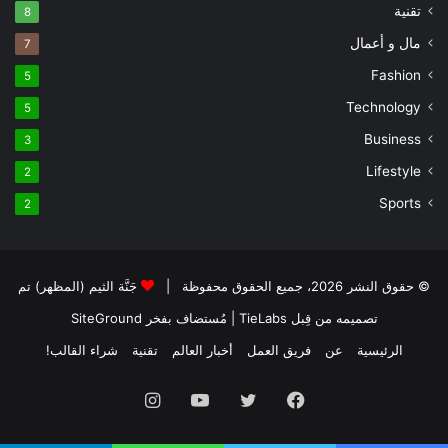
تقنية
8
مال و أعمال
7
Fashion
5
Technology
5
Business
3
Lifestyle
2
Sports
2
© حقوق النشر 2026، جميع الحقوق محفوظة |
جَنَّة الثيم (المظهر) تم
تصميمه من قِبل TieLabs
| مُستضاف بفخر
SiteGround
الرئيسية
عن
فريق العمل
أخبار العالم
تقنية
شراء القالب!
فيسبوك
تويتر
يوتيوب
انستقرام