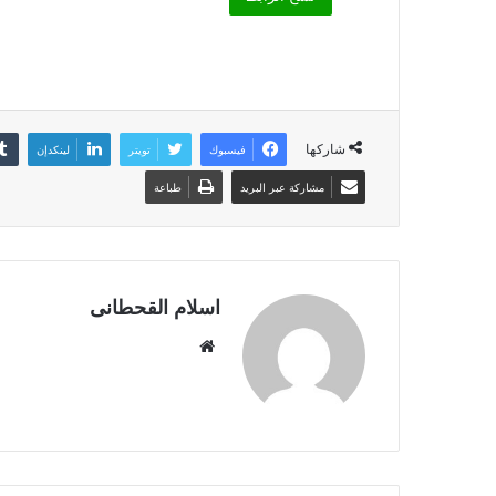
شاركها
فيسبوك
تويتر
لينكدإن
مشاركة عبر البريد
طباعة
اسلام القحطانى
م
و
ق
ع
ا
ل