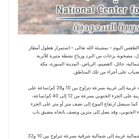
 الطقس اليوم – بمشيئة الله تعالى – استمرار هطول أمطار
، مصحوبة بزخات من البرد ورياح نشطة مثيرة للأتربة
الية، حائل، القصيم، الرياض، المدينة المنورة، مكة
لضباب على أجزاء من تلك المناطق.
وستكون الرياح السطحية في البحر الأحمر شمالية غربية إلى غربية بسرعة تتراوح بين 10 و28 كم/ساعة على
الجزء الشمالي والأوسط، وجنوبية شرقية إلى جنوبية على الجزء الجنوبي بسرعة من 12 إلى 40 كم/ساعة،
مندب. كما سيصل ارتفاع الموج إلى نصف متر أو متر على الجزء
ء الجنوبي، وقد يصل إلى مترين ونصف باتجاه مضيق باب
أما في الخليج العربي، فستكون الرياح السطحية شمالية غربية إلى شمالية شرقية بسرعة تتراوح بين 10 و32