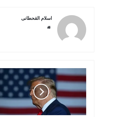
اسلام القحطانى
م
و
ق
ع
ا
ل
و
ي
ب