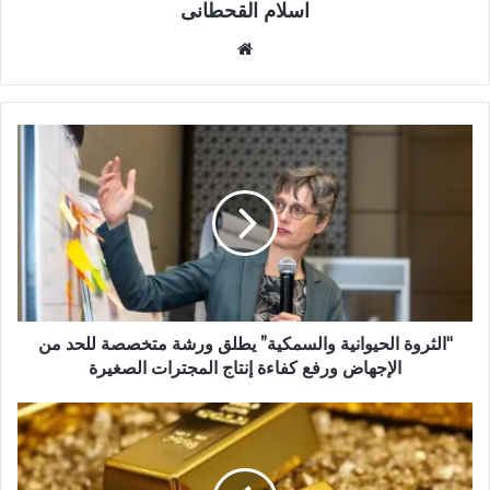
اسلام القحطانى
م
و
ق
ع
ا
ل
و
ي
ب
"الثروة الحيوانية والسمكية” يطلق ورشة متخصصة للحد من
الإجهاض ورفع كفاءة إنتاج المجترات الصغيرة