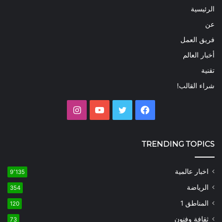
الرئيسية
عن
فريق العمل
أخبار العالم
تقنية
شراء القالب!
فيسبوك
تويتر
يوتيوب
انستقرام
TRENDING TOPICS
اخبار عالمية
9٬135
الرياضة
354
المناطق 1
120
ثقافة وفنون
73