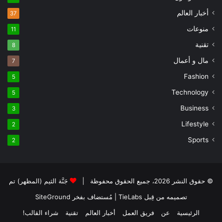
أخبار العالم
37
منوعات
11
تقنية
8
مال و أعمال
7
Fashion
5
Technology
5
Business
3
Lifestyle
2
Sports
2
© حقوق النشر 2026، جميع الحقوق محفوظة |
جَنَّة الثيم (المظهر) تم
تصميمه من قِبل TieLabs
| مُستضاف بفخر
SiteGround
الرئيسية
عن
فريق العمل
أخبار العالم
تقنية
شراء القالب!