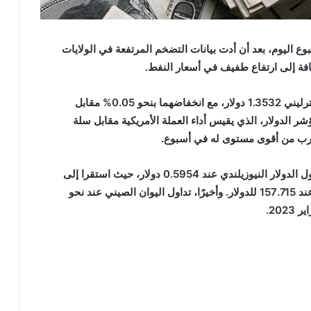
 اليوم، بعد أن أدت بيانات التضخم المرتفعة في الولايات
افة إلى ارتفاع طفيف في أسعار النفط.
تداول اليورو عند 1.1735 دولار وسجل الجنيه الإسترليني 1.3532 دولار، مع انخفاضهما بنحو 0.05% مقابل
شر الدولار، الذي يقيس أداء العملة الأمريكية مقابل سلة
كما سجل الدولار الأسترالي 0.72365 دولار، وتداول الدولار النيوزيلندي عند 0.5954 دولار، حيث استقرا إلى
حد كبير. في حين استقر الين الياباني بشكل كبير عند 157.715 للدولار. وأخيرًا، تداول اليوان الصيني عند نحو