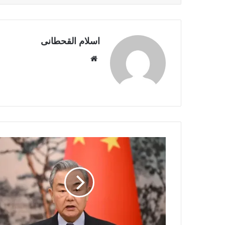
اسلام القحطانى
م
و
ق
ع
ا
ل
و
ي
ب