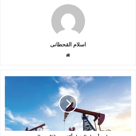
اسلام القحطانى
م
و
ق
ع
ا
ل
و
ي
ب