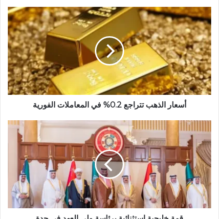
ع
ا
ل
و
ي
ب
أسعار الذهب تتراجع 0.2% في المعاملات الفورية
قمة خليجية استثنائية برئاسة ولي العهد في جدة