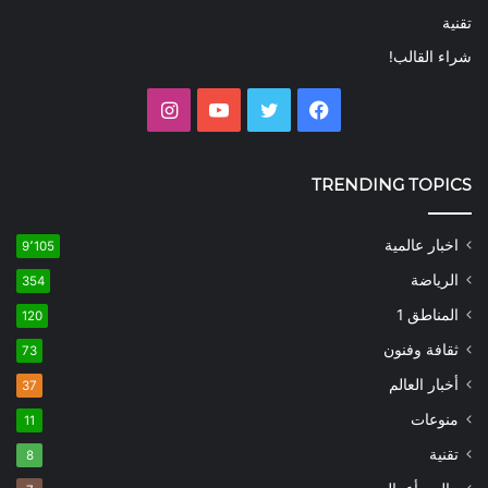
تقنية
شراء القالب!
فيسبوك
تويتر
يوتيوب
انستقرام
TRENDING TOPICS
اخبار عالمية
9٬105
الرياضة
354
المناطق 1
120
ثقافة وفنون
73
أخبار العالم
37
منوعات
11
تقنية
8