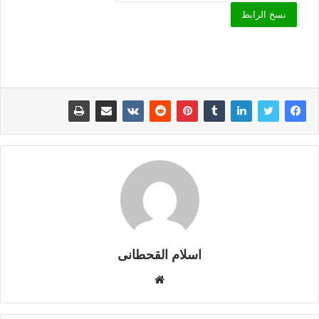
نسخ الرابط
اسلام القحطانى
م
و
ق