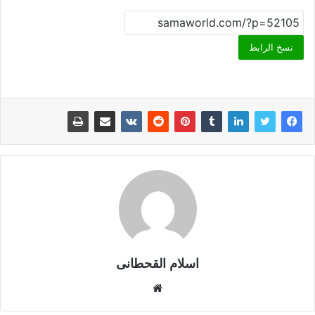
نسخ الرابط
اسلام القحطانى
م
و