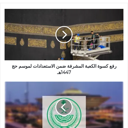
ق
ع
ا
ل
و
ي
ب
رفع كسوة الكعبة المشرفة ضمن الاستعدادات لموسم حج
1447هـ