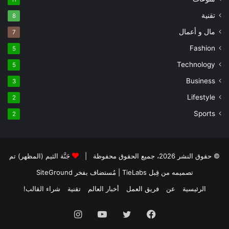
تقنية
8
مال و أعمال
7
Fashion
5
Technology
5
Business
3
Lifestyle
2
Sports
2
© حقوق النشر 2026، جميع الحقوق محفوظة |
جَنَّة الثيم (المظهر) تم
تصميمه من قِبل TieLabs
| مُستضاف بفخر
SiteGround
الرئيسية
عن
فريق العمل
أخبار العالم
تقنية
شراء القالب!
فيسبوك
تويتر
يوتيوب
انستقرام