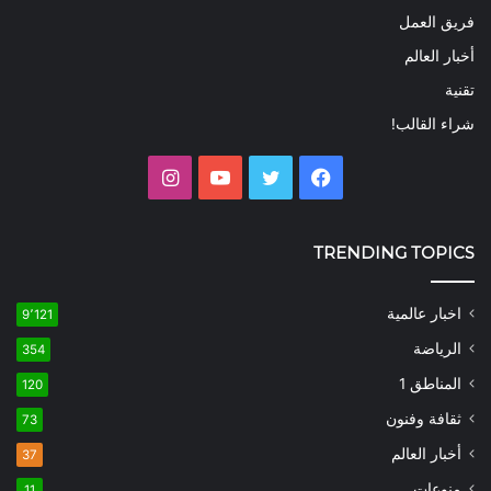
فريق العمل
أخبار العالم
تقنية
شراء القالب!
فيسبوك
تويتر
يوتيوب
انستقرام
TRENDING TOPICS
اخبار عالمية
9٬121
الرياضة
354
المناطق 1
120
ثقافة وفنون
73
أخبار العالم
37
منوعات
11