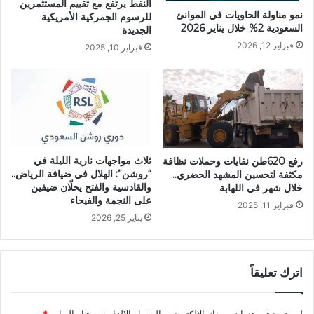
النفط يرتفع مع تقييم المستثمرين
نمو مناولة الحاويات في الموانئ
للرسوم الجمركية الأمريكية
السعودية 2% خلال يناير 2026
الجديدة
فبراير 12, 2026
فبراير 10, 2025
ثلاث مواجهات نارية الليلة في
رفع 620طن نفايات وحملات نظافة
“روشن”: الهلال في ضيافة الرياض..
مكثفة لتحسين المشهد الحضري..
والقادسية والفتح يحلّان ضيفين
خلال شهر في اللهابة
على النجمة والفيحاء
فبراير 11, 2025
يناير 25, 2026
اترك تعليقاً
لن يتم نشر عنوان بريدك الإلكتروني.
الحقول الإلزامية مشار إليها بـ
*