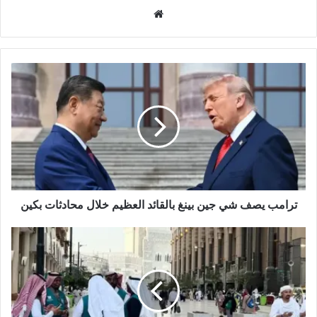
م
و
ق
ع
ا
ل
و
ي
ب
ترامب يصف شي جين بينغ بالقائد العظيم خلال محادثات بكين