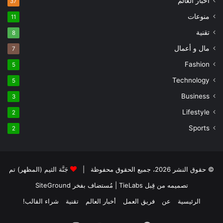
أخبار العالم
37
منوعات
11
تقنية
8
مال و أعمال
7
Fashion
5
Technology
5
Business
3
Lifestyle
2
Sports
2
© حقوق النشر 2026، جميع الحقوق محفوظة |
جَنَّة الثيم (المظهر) تم
تصميمه من قِبل TieLabs
| مُستضاف بفخر
SiteGround
الرئيسية
عن
فريق العمل
أخبار العالم
تقنية
شراء القالب!