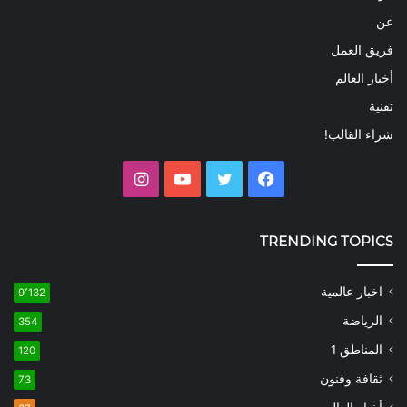
عن
فريق العمل
أخبار العالم
تقنية
شراء القالب!
فيسبوك
تويتر
يوتيوب
انستقرام
TRENDING TOPICS
اخبار عالمية
9٬132
الرياضة
354
المناطق 1
120
ثقافة وفنون
73