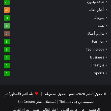
ثقافة وفنون
73
أخبار العالم
37
منوعات
11
تقنية
8
مال و أعمال
7
Fashion
5
Technology
5
Business
3
Lifestyle
2
Sports
2
© حقوق النشر 2026، جميع الحقوق محفوظة |
جَنَّة الثيم (المظهر) تم
تصميمه من قِبل TieLabs
| مُستضاف بفخر
SiteGround
الرئيسية
عن
فريق العمل
أخبار العالم
تقنية
شراء القالب!