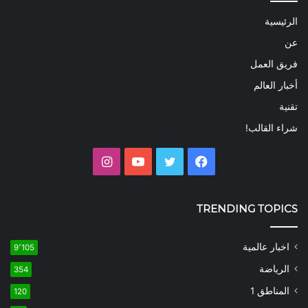
الرئيسية
عن
فريق العمل
أخبار العالم
تقنية
شراء القالب!
فيسبوك
تويتر
يوتيوب
انستقرام
TRENDING TOPICS
اخبار عالمية
9٬105
الرياضة
354
المناطق 1
120