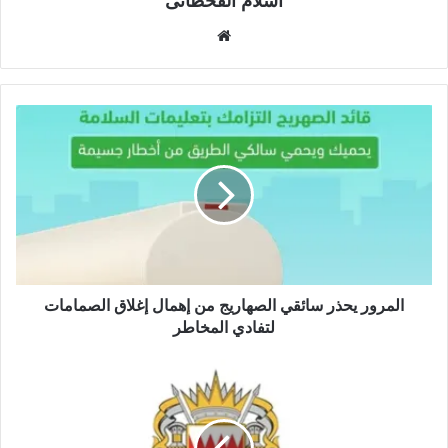
اسلام القحطانى
م
و
ق
ع
ا
ل
و
ي
ب
المرور يحذر سائقي الصهاريج من إهمال إغلاق الصمامات
لتفادي المخاطر