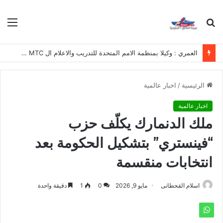
بحث
الق
عن
العمري : وكيلا بمنظمة الامم المتحدة للتدريب والاعلام ال UN MTC بالمملكة ودول الخليج العربي
الرئيسية
/
اخبار عالمية
اخبار عالمية
ملك الدنمارك يكلّف حزب
“فينستري” بتشكيل الحكومة بعد
انتخابات منقسمة
اسلام القحطانى
مايو 9, 2026
0
1
دقيقة واحدة