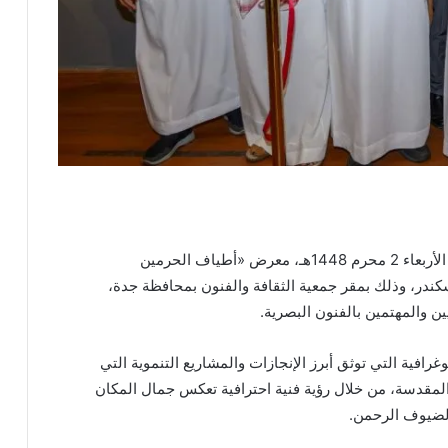
افتتح معالي الدكتور عبدالعزيز خوجة، مساء امس الأربعاء 2 محرم 1448هـ، معرض «أطياف الحرمين
ندر، وذلك بمقر جمعية الثقافة والفنون بمحافظة جدة،
ن والمهتمين بالفنون البصرية.
فية التي توثق أبرز الإنجازات والمشاريع التنموية التي
المقدسة، من خلال رؤية فنية احترافية تعكس جمال المكان
 لضيوف الرحمن.