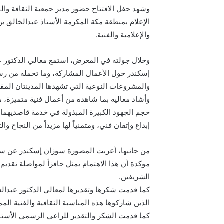
وشهد حفل الافتتاح حضور مدير جمعية الثقافة وال
الإعلام بمنطقة مكة المكرمة الأستاذ عبدالخالق ب
والإعلامية والفنية.
وخلال جولته في المعرض، استمع معالي الدكتور
إسكندر حول الأعمال المشاركة، وما تحمله من رسا
والمشروعات النوعية التي تشهدها المدينتان المقد
وأشاد معاليه بما شاهده من أعمال فنية متميزة،
حجم الجهود الكبيرة المبذولة في خدمة قاصديهما،
إبداع وإتقان فني، ومتمنياً لها مزيداً من النجاح وا
من جانبها، أعربت المصورة سوزان إسكندر عن سعا
مؤكدة أن هذا الاهتمام يمثل حافزاً لمواصلة تقدي
الشريفين.
كما قدمت شكرها وتقديرها لمعالي الدكتور عبدالع
الذين شاركوها هذه المناسبة الثقافية والفنية المم
كما قدمت الشكر والتقدير للراعي الرسمي الأس