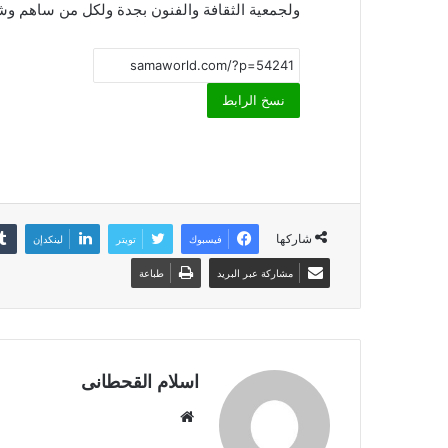
ولجمعية الثقافة والفنون بجدة ولكل من ساهم و
نسخ الرابط
شاركها
فيسبوك
تويتر
لينكدإن
مشاركة عبر البريد
طباعة
اسلام القحطانى
م
و