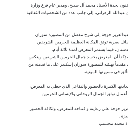
فنون بجدة الأستاذ محمد آل صبيح، ومدير عام فرع وزارة
ن عبدالله الزهراني، إلى جانب عدد من الشخصيات الثقافية
 عبدالعزيز خوجة إلى شرح مفصل من المصورة سوزان
ئل بصرية توثق المكانة العظيمة للحرمين الشريفين
ستان، فيما يستمر المعرض لمدة ثلاثة أيام.
 مؤكداً أن المعرض يجسد جمال الحرمين الشريفين ويعكس
 مقدماً تهنئته للمصورة سوزان إسكندر على ما قدمته من
لتألق في مسيرتها المهنية.
دتها الكبيرة بالحضور والتفاعل الذي حظي به المعرض،
م أعمال توثق الجمال الروحاني والإنساني للحرمين
زيز خوجة على رعايته وافتتاحه للمعرض، ولكافة الحضور
يزة .
تاذ محمد محتسب