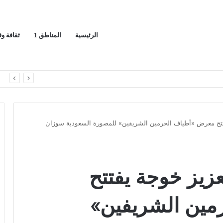
الرئيسية
المناطق 1
ثقافة و
ا
فتتح معرض «أطياف الحرمين الشريفين» للمصورة السعودية سوزان
عزيز خوجة يفتتح
ين الشريفين»