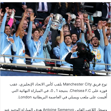
توج فريق Manchester City بلقب كأس الاتحاد الإنجليزي، عقب
فوزه على Chelsea F.C. بنتيجة 1 ـ 0، في المباراة النهائية التي
أُقيمت على ملعب ويمبلي في العاصمة البريطانية London.
وسجل اللاعب الغاني Antoine Semenyo هدف المباراة الوحيد عند