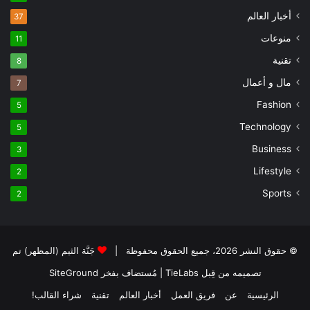
أخبار العالم
37
منوعات
11
تقنية
8
مال و أعمال
7
Fashion
5
Technology
5
Business
3
Lifestyle
2
Sports
2
© حقوق النشر 2026، جميع الحقوق محفوظة |
جَنَّة الثيم (المظهر) تم
تصميمه من قِبل TieLabs
| مُستضاف بفخر
SiteGround
الرئيسية
عن
فريق العمل
أخبار العالم
تقنية
شراء القالب!