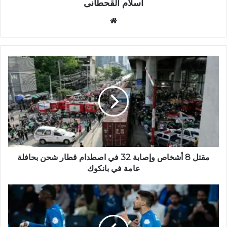
اسلام القحطانى
م
و
ق
ع
ا
ل
و
ي
ب
مقتل 8 أشخاص وإصابة 32 في اصطدام قطار شحن بحافلة
عامة في بانكوك