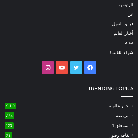
الرئيسية
عن
فريق العمل
أخبار العالم
تقنية
شراء القالب!
فيسبوك
تويتر
يوتيوب
انستقرام
TRENDING TOPICS
اخبار عالمية
9٬119
الرياضة
354
المناطق 1
120
ثقافة وفنون
73