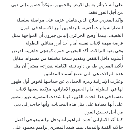
على أنه لا يتأثر بعامل الأرض والجمهور، مؤكداً حضوره إلى دبي
من أجل الفوز فقط.
وأكد المغربي صلاح الدين هاملي عزمه على مواصلة سلسلة
انتصاراته وإثبات أحقيته بالبقاء بين أبرز الأسماء في الوزن
الخفيف، بينما أوضح الجزائري إلياس جيرون أن المواجهة تمثل
فرصة مهمة لإثبات نفسه أمام أحد أبرز مقاتلي البطولة.
وفي بقية النزالات، أكد البحريني حمزة كوهجي جاهزيته لفرض
أسلوبه داخل القفص وتقديم نسخة مختلفة من مستواه، مقابل
تأكيد المغربي طه بن داود ثقته الكاملة بقدراته، معتبراً أن مثل
هذه النزالات هي التي تصنع أسماء المقاتلين.
وعبّرت الإماراتية زمزم الحمادي عن حماسها لخوض أول ظهور
لها في البطولة أمام الجمهور الإماراتي، مؤكدة سعيها لإثبات
نفسها في هذا الحدث الكبير، فيما شددت المصرية عبير منصور
على أنها معتادة على مثل هذه التحديات، وأنها جاءت إلى دبي
من أجل تحقيق الفوز.
كما أكد الإماراتي أحمد البراهيم أنه يدخل نزاله وهو في أفضل
حالاته الفنية والبدنية، بينما شدد المصري إبراهيم محمود على