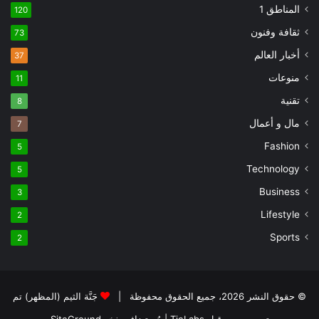
المناطق 1
120
ثقافة وفنون
73
أخبار العالم
37
منوعات
11
تقنية
8
مال و أعمال
7
Fashion
5
Technology
5
Business
3
Lifestyle
2
Sports
2
© حقوق النشر 2026، جميع الحقوق محفوظة |
جَنَّة الثيم (المظهر) تم
تصميمه من قِبل TieLabs
| مُستضاف بفخر
SiteGround