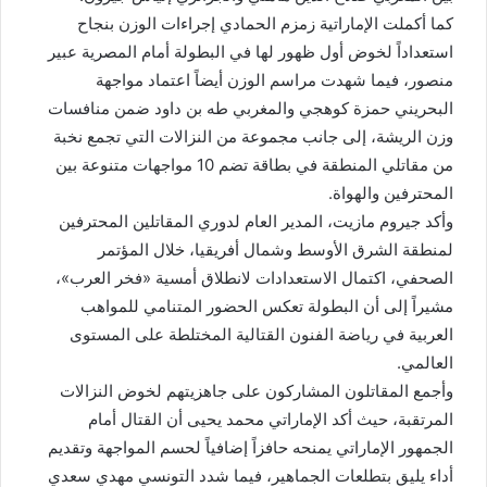
كما أكملت الإماراتية زمزم الحمادي إجراءات الوزن بنجاح
استعداداً لخوض أول ظهور لها في البطولة أمام المصرية عبير
منصور، فيما شهدت مراسم الوزن أيضاً اعتماد مواجهة
البحريني حمزة كوهجي والمغربي طه بن داود ضمن منافسات
وزن الريشة، إلى جانب مجموعة من النزالات التي تجمع نخبة
من مقاتلي المنطقة في بطاقة تضم 10 مواجهات متنوعة بين
المحترفين والهواة.
وأكد جيروم مازيت، المدير العام لدوري المقاتلين المحترفين
لمنطقة الشرق الأوسط وشمال أفريقيا، خلال المؤتمر
الصحفي، اكتمال الاستعدادات لانطلاق أمسية «فخر العرب»،
مشيراً إلى أن البطولة تعكس الحضور المتنامي للمواهب
العربية في رياضة الفنون القتالية المختلطة على المستوى
العالمي.
وأجمع المقاتلون المشاركون على جاهزيتهم لخوض النزالات
المرتقبة، حيث أكد الإماراتي محمد يحيى أن القتال أمام
الجمهور الإماراتي يمنحه حافزاً إضافياً لحسم المواجهة وتقديم
أداء يليق بتطلعات الجماهير، فيما شدد التونسي مهدي سعدي