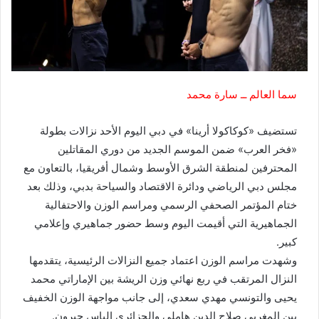
سما العالم ــ سارة محمد
تستضيف «كوكاكولا أرينا» في دبي اليوم الأحد نزالات بطولة
«فخر العرب» ضمن الموسم الجديد من دوري المقاتلين
المحترفين لمنطقة الشرق الأوسط وشمال أفريقيا، بالتعاون مع
مجلس دبي الرياضي ودائرة الاقتصاد والسياحة بدبي، وذلك بعد
ختام المؤتمر الصحفي الرسمي ومراسم الوزن والاحتفالية
الجماهيرية التي أقيمت اليوم وسط حضور جماهيري وإعلامي
كبير.
وشهدت مراسم الوزن اعتماد جميع النزالات الرئيسية، يتقدمها
النزال المرتقب في ربع نهائي وزن الريشة بين الإماراتي محمد
يحيى والتونسي مهدي سعدي، إلى جانب مواجهة الوزن الخفيف
بين المغربي صلاح الدين هاملي والجزائري إلياس جيرون.