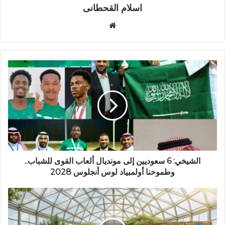
اسلام القحطانى
م
و
ق
ع
ا
ل
و
ي
ب
الشيخي: 6 سعوديين إلى مونديال ألعاب القوى للشباب..
وطموحنا أولمبياد لوس أنجلوس 2028