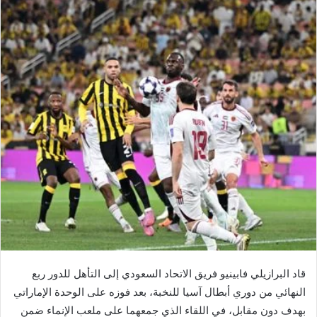
قاد البرازيلي فابينيو فريق الاتحاد السعودي إلى التأهل للدور ربع
النهائي من دوري أبطال آسيا للنخبة، بعد فوزه على الوحدة الإماراتي
بهدف دون مقابل، في اللقاء الذي جمعهما على ملعب الإنماء ضمن