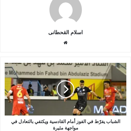
اسلام القحطانى
م
و
ق
ع
ا
ل
و
ي
ب
الشباب يفرّط في الفوز أمام القادسية ويكتفي بالتعادل في
مواجهة مثيرة