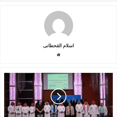
اسلام القحطانى
م
و
ق
ع
ا
ل
و
ي
ب