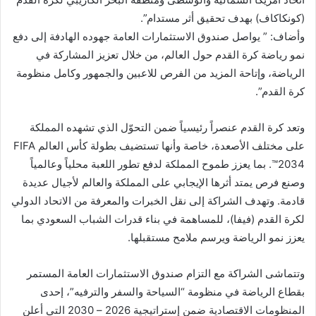
(كونكاكاف) بهدف تحقيق أثر مستدام”.
وأضاف: ” يواصل صندوق الاستثمارات العامة جهوده الهادفة إلى دفع
نمو رياضة كرة القدم حول العالم، من خلال تعزيز المشاركة في
الرياضة، وإتاحة المزيد من الفرص للاعبين والجمهور وكامل منظومة
كرة القدم”.
وتعد كرة القدم عنصراً رئيسياً ضمن التحوّل الذي تشهده المملكة
على مختلف الأصعدة، خاصة وأنها تستضيف بطولة كأس العالم FIFA
2034™️. بما يعزز طموح المملكة لدفع تطور اللعبة محلياً وعالمياً
وصنع فرص يمتد أثرها الإيجابي على المملكة والعالم لأجيال عديدة
قادمة. وتهدف الشراكة إلى نقل الخبرات والمعرفة من الاتحاد الدولي
لكرة القدم (فيفا)، للمساهمة في بناء قدرات الشباب السعودي بما
يعزز نمو الرياضة ويرسم ملامح مستقبلها.
وتتماشى الشراكة مع التزام صندوق الاستثمارات العامة المستمر
بقطاع الرياضة في منظومة “السياحة والسفر والترفيه”، إحدى
المنظومات الاقتصادية ضمن إستراتيجية 2026 – 2030 التي أعلن