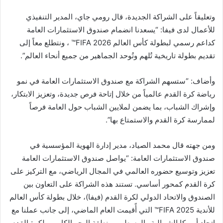
وتعليقاً على الشراكة الجديدة، قال رومي جاي، المدير التنفيذي
للأعمال لدى فيفا: “يسعدنا انضمام صندوق الاستثمارات العامة
كداعم رسمي لبطولة كأس العالم FIFA 2026™️ ، ونتطلع معاً إلى
تقديم بطولة تاريخية تُلهم وتُوحد الجماهير من جميع أنحاء العالم”.
وأضاف: “ستسهم الشراكة مع صندوق الاستثمارات العامة في نمو
رياضة كرة القدم عالمياً من خلال إتاحة فرص جديدة، وتعزيز الابتكار،
وإشراك الشباب، بما يضمن لملايين الشباب حول العامة فرصاً
لممارسة كرة القدم والاستمتاع بها”.
ومن جهته قال محمد الصياد، مدير إدارة الهوية المؤسسية في
صندوق الاستثمارات العامة: “يواصل صندوق الاستثمارات العامة
تعزيز وتوسيع حضوره العالمي في المجال الرياضي، مع التركيز على
كرة القدم كمحور أساسي. تستند هذه الشراكة على التعاون بين
الصندوق والاتحاد الدولي لكرة القدم (فيفا)، خلال بطولة كأس العالم
للأندية FIFA 2025™️ التي أًقيمت العام الماضي، إلى جانب عملنا مع
اتحاد أمريكا الشمالية والوسطى ومنطقة البحر الكاريبي لكرة القدم